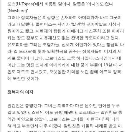
포스(U-Topos)'에서 비롯된 말이다. 말뜻은 '어디에도 없다
(Nowhere)'.
그러나 정복자들은 이상향은 존재하며 아메리카가 바로 그곳이
라고 대답했다. 콜럼버스는 자기가 '발견'한 곳이야말로 지상낙
원이라고 했고, 피렌체의 탐험가 아메리고 베스푸치 또한 아메리
카는 왕도 정부도 사유재산도 없는 완벽한 유토피아라고 했다.
유토피아를 그리는 모험가들, 신세계 어딘가에 있다는 황금의 나
라 '엘 도라도'를 찾아 일확천금을 꿈꾸는 정복자들이 미지의 세
계로 줄이어 떠났다. 코르테스도 그중 하나였다. 스페인에서 태
어난 그는 멋진 신세계 아메리카에 대한 꿈에 부풀어 19살 때 서
인도 제도로 건너갔고, 오랫동안 기회를 노린 끝에 아즈텍 정복
에 도전한 것이다.
정복자의 여자
말린친은 총명했다. 그녀는 지역마다 다른 원주민 언어를 두루
알고 있었다. 스페인 어도 금방 배웠다. 코르테스는 말린친을 통
역겸 애인으로 삼았다. 코르테스는 그녀를 '미 렝구아' 즉 '나의
혀'라고 부르면서 매우 아꼈다. 말린친은 카톨릭 세례를 받고 마