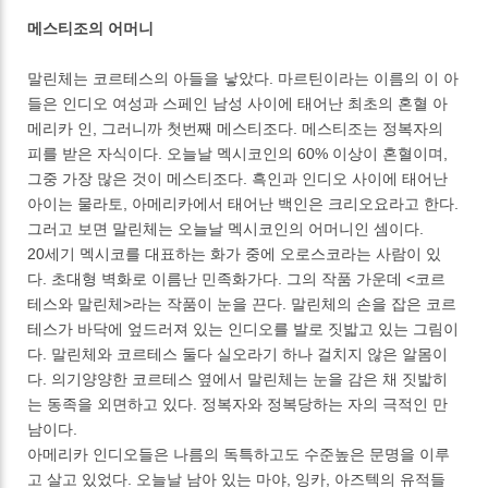
메스티조의 어머니
말린체는 코르테스의 아들을 낳았다. 마르틴이라는 이름의 이 아
들은 인디오 여성과 스페인 남성 사이에 태어난 최초의 혼혈 아
메리카 인, 그러니까 첫번째 메스티조다. 메스티조는 정복자의
피를 받은 자식이다. 오늘날 멕시코인의 60% 이상이 혼혈이며,
그중 가장 많은 것이 메스티조다. 흑인과 인디오 사이에 태어난
아이는 물라토, 아메리카에서 태어난 백인은 크리오요라고 한다.
그러고 보면 말린체는 오늘날 멕시코인의 어머니인 셈이다.
20세기 멕시코를 대표하는 화가 중에 오로스코라는 사람이 있
다. 초대형 벽화로 이름난 민족화가다. 그의 작품 가운데 <코르
테스와 말린체>라는 작품이 눈을 끈다. 말린체의 손을 잡은 코르
테스가 바닥에 엎드러져 있는 인디오를 발로 짓밟고 있는 그림이
다. 말린체와 코르테스 둘다 실오라기 하나 걸치지 않은 알몸이
다. 의기양양한 코르테스 옆에서 말린체는 눈을 감은 채 짓밟히
는 동족을 외면하고 있다. 정복자와 정복당하는 자의 극적인 만
남이다.
아메리카 인디오들은 나름의 독특하고도 수준높은 문명을 이루
고 살고 있었다. 오늘날 남아 있는 마야, 잉카, 아즈텍의 유적들