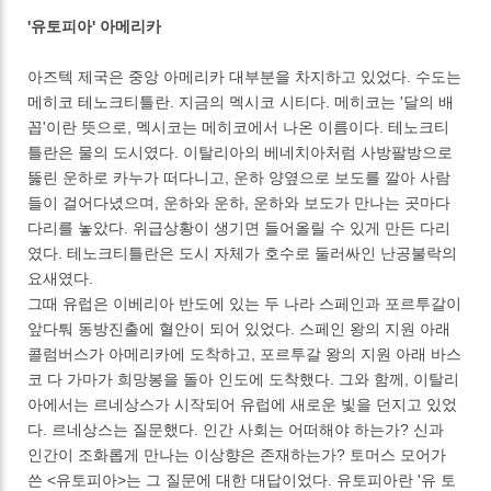
'유토피아' 아메리카
아즈텍 제국은 중앙 아메리카 대부분을 차지하고 있었다. 수도는
메히코 테노크티틀란. 지금의 멕시코 시티다. 메히코는 '달의 배
꼽'이란 뜻으로, 멕시코는 메히코에서 나온 이름이다. 테노크티
틀란은 물의 도시였다. 이탈리아의 베네치아처럼 사방팔방으로
뚫린 운하로 카누가 떠다니고, 운하 양옆으로 보도를 깔아 사람
들이 걸어다녔으며, 운하와 운하, 운하와 보도가 만나는 곳마다
다리를 놓았다. 위급상황이 생기면 들어올릴 수 있게 만든 다리
였다. 테노크티틀란은 도시 자체가 호수로 둘러싸인 난공불락의
요새였다.
그때 유럽은 이베리아 반도에 있는 두 나라 스페인과 포르투갈이
앞다퉈 동방진출에 혈안이 되어 있었다. 스페인 왕의 지원 아래
콜럼버스가 아메리카에 도착하고, 포르투갈 왕의 지원 아래 바스
코 다 가마가 희망봉을 돌아 인도에 도착했다. 그와 함께, 이탈리
아에서는 르네상스가 시작되어 유럽에 새로운 빛을 던지고 있었
다. 르네상스는 질문했다. 인간 사회는 어떠해야 하는가? 신과
인간이 조화롭게 만나는 이상향은 존재하는가? 토머스 모어가
쓴 <유토피아>는 그 질문에 대한 대답이었다. 유토피아란 '유 토