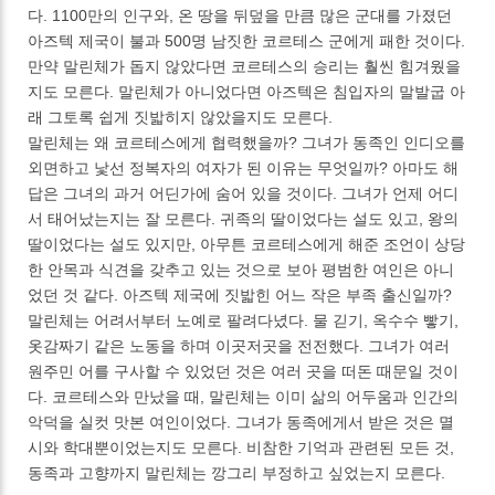
다. 1100만의 인구와, 온 땅을 뒤덮을 만큼 많은 군대를 가졌던
아즈텍 제국이 불과 500명 남짓한 코르테스 군에게 패한 것이다.
만약 말린체가 돕지 않았다면 코르테스의 승리는 훨씬 힘겨웠을
지도 모른다. 말린체가 아니었다면 아즈텍은 침입자의 말발굽 아
래 그토록 쉽게 짓밟히지 않았을지도 모른다.
말린체는 왜 코르테스에게 협력했을까? 그녀가 동족인 인디오를
외면하고 낯선 정복자의 여자가 된 이유는 무엇일까? 아마도 해
답은 그녀의 과거 어딘가에 숨어 있을 것이다. 그녀가 언제 어디
서 태어났는지는 잘 모른다. 귀족의 딸이었다는 설도 있고, 왕의
딸이었다는 설도 있지만, 아무튼 코르테스에게 해준 조언이 상당
한 안목과 식견을 갖추고 있는 것으로 보아 평범한 여인은 아니
었던 것 같다. 아즈텍 제국에 짓밟힌 어느 작은 부족 출신일까?
말린체는 어려서부터 노예로 팔려다녔다. 물 긷기, 옥수수 빻기,
옷감짜기 같은 노동을 하며 이곳저곳을 전전했다. 그녀가 여러
원주민 어를 구사할 수 있었던 것은 여러 곳을 떠돈 때문일 것이
다. 코르테스와 만났을 때, 말린체는 이미 삶의 어두움과 인간의
악덕을 실컷 맛본 여인이었다. 그녀가 동족에게서 받은 것은 멸
시와 학대뿐이었는지도 모른다. 비참한 기억과 관련된 모든 것,
동족과 고향까지 말린체는 깡그리 부정하고 싶었는지 모른다.