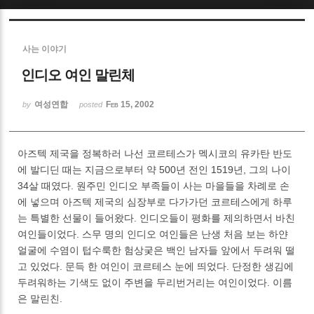
Sketchbook5, 스케치북5
사는 이야기
인디오 여인 말린체
여성연합
Feb 15, 2002
by
posted
Sketchbook5, 스케치북5
아즈텍 제국을 정복하러 나선 코르테스가 멕시코의 유카탄 반도
에 발디딘 때는 지금으로부터 약 500년 전인 1519년, 그의 나이
34살 때였다. 원주민 인디오 부족들이 사는 마을들을 차례로 손
에 넣으며 아즈텍 제국의 심장부로 다가가던 코르테스에게 하루
는 특별한 선물이 들어왔다. 인디오들이 평화를 제의하면서 바친
여인들이었다. 스무 명의 인디오 여인들은 난생 처음 보는 하얀
얼굴에 수염이 텁수룩한 험상궂은 백인 남자들 앞에서 두려워 떨
고 있었다. 문득 한 여인이 코르테스 눈에 띄었다. 단정한 생김에
두려워하는 기색도 없이 주변을 두리번거리는 여인이었다. 이름
은 말린친.