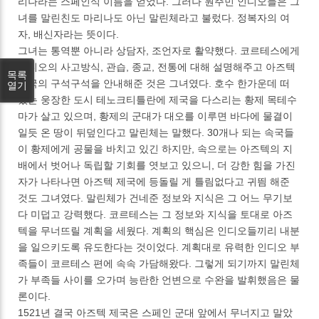
리나라는 스페인식 이름을 얻었다. 그러나 원주민 인디오들은 그
녀를 말린친도 마리나도 아닌 말린체라고 불렀다. 정복자의 여
자, 배신자라는 뜻이다.
그녀는 통역뿐 아니라 상담자, 조언자로 활약했다. 코르테스에게
인디오의 사고방식, 관습, 종교, 전통에 대해 설명해주고 아즈텍
목록
제국의 구석구석을 안내해준 것은 그녀였다. 호수 한가운데 떠
열기
있는 웅장한 도시 테노크티틀란에 제국을 다스리는 황제 목테수
마가 살고 있으며, 황제의 군대가 대오를 이루면 바다에 물결이
일듯 온 땅이 뒤덮인다고 말린체는 말했다. 30개나 되는 속국들
이 황제에게 공물을 바치고 있긴 하지만, 속으로는 아즈텍의 지
배에서 벗어나 독립할 기회를 엿보고 있으니, 더 강한 힘을 가진
자가 나타나면 아즈텍 제국에 등돌릴 게 틀림없다고 귀띔 해준
것도 그녀였다. 말린체가 건네준 정보와 지식은 그 어느 무기보
다 미덥고 강력했다. 코르테스는 그 정보와 지식을 토대로 아즈
텍을 무너뜨릴 계획을 세웠다. 계획의 핵심은 인디오들끼리 내분
을 일으키도록 유도한다는 것이었다. 계획대로 유력한 인디오 부
족들이 코르테스 편에 속속 가담해왔다. 그렇게 되기까지 말린체
가 부족들 사이를 오가며 능란한 언변으로 수완을 발휘했음은 물
론이다.
1521년 결국 아즈텍 제국은 스페인 군대 앞에서 무너지고 말았