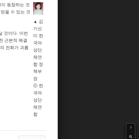
성이 동참하는 것
얻을 수 있는 것
▲ 김
기선
날 것이다. 이번
미 한
한 근본적 해결
국여
의 전화가 괴롭
성단
체연
합 정
책부
장
ⓒ 한
국여
성단
체연
합
?