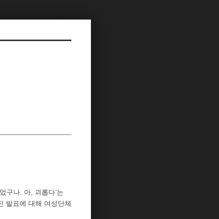
었구나. 아, 괴롭다’는
진 발표에 대해 여성단체