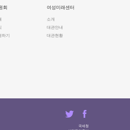
원회
여성미래센터
개
소개
식
대관안내
원하기
대관현황
국세청