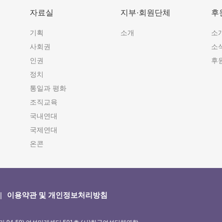
자료실
지부·회원단체
후
기획
소개
소
사회권
소
인권
후
정치
통일과 평화
조직교육
국내연대
국제연대
온콘
이용약관 및 개인정보처리방침