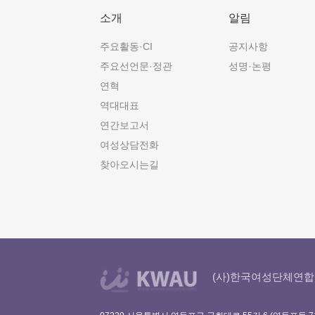
소개
알림
주요활동·CI
공지사항
주요선언문·정관
성명·논평
연혁
역대대표
연간보고서
여성상담전화
찾아오시는길
(사)한국여성단체연합