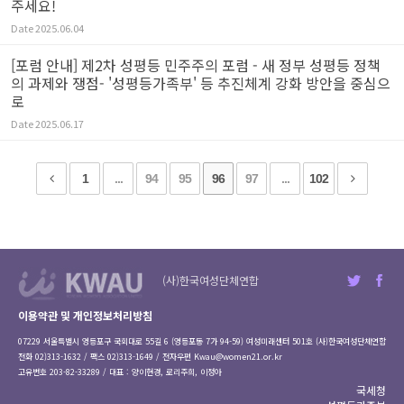
주세요!
Date
2025.06.04
[포럼 안내] 제2차 성평등 민주주의 포럼 - 새 정부 성평등 정책
의 과제와 쟁점- '성평등가족부' 등 추진체계 강화 방안을 중심으
로
Date
2025.06.17
1
...
94
95
96
97
...
102
(사)한국여성단체연합
이용약관 및 개인정보처리방침
07229 서울특별시 영등포구 국회대로 55길 6 (영등포동 7가 94-59) 여성미래센터 501호 (사)한국여성단체연합
전화 02)313-1632 / 팩스 02)313-1649 / 전자우편
Kwau@women21.or.kr
고유번호 203-82-33289 / 대표 : 양이현경, 로리주희, 이정아
국세청