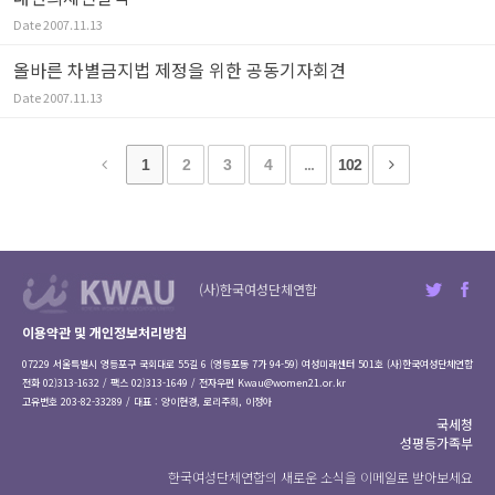
Date
2007.11.13
올바른 차별금지법 제정을 위한 공동기자회견
Date
2007.11.13
1
2
3
4
...
102
(사)한국여성단체연합
이용약관 및 개인정보처리방침
07229 서울특별시 영등포구 국회대로 55길 6 (영등포동 7가 94-59) 여성미래센터 501호 (사)한국여성단체연합
전화 02)313-1632 / 팩스 02)313-1649 / 전자우편
Kwau@women21.or.kr
고유번호 203-82-33289 / 대표 : 양이현경, 로리주희, 이정아
국세청
성평등가족부
한국여성단체연합의 새로운 소식을 이메일로 받아보세요