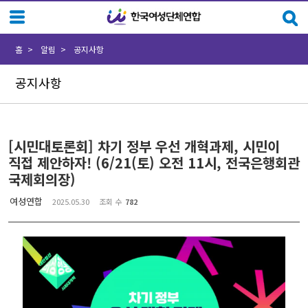
Sketchbook5, 스케치북5
Sketchbook5, 스케치북5
홈
알림
공지사항
공지사항
[시민대토론회] 차기 정부 우선 개혁과제, 시민이
직접 제안하자! (6/21(토) 오전 11시, 전국은행회관
국제회의장)
여성연합
2025.05.30
조회 수
782