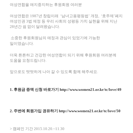
여성연합을 애지중지하는 후원회원 여러분
여성연합은
1987
년 창립이래
‘
남녀고용평등법
’
개정
,
‘
호주제
’
폐지
여성인권
3
법 제정
등 우리 사회의 성평등 가치 실현을 위해 지난
28
년간 쉼 없이 달려왔습니다
.
소중한 후원회원님의 애정과 관심이 있었기에 가능한
일이였습니다
.
더욱 튼튼하고 건강한 여성연합이 되기 위해 후원회원 여러분께
도움을 요청드립니다
.
앞으로도 떳떳하게 나아 갈 수 있도록 함께 해주세요
.
1. 후원금 증액 신청 바로가기
http://www.women21.or.kr/tc/love/49
2. 주변에 회원가입 권유하기
http://www.women21.or.kr/tc/love/50
> 캠페인 기간
2015.10.20.~11.30