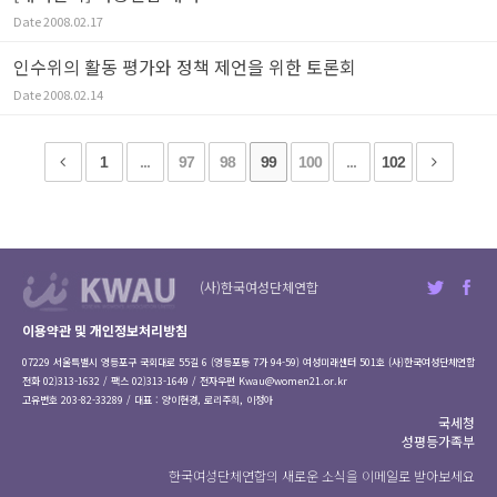
Date
2008.02.17
인수위의 활동 평가와 정책 제언을 위한 토론회
Date
2008.02.14
1
...
97
98
99
100
...
102
(사)한국여성단체연합
이용약관 및 개인정보처리방침
07229 서울특별시 영등포구 국회대로 55길 6 (영등포동 7가 94-59) 여성미래센터 501호 (사)한국여성단체연합
전화 02)313-1632 / 팩스 02)313-1649 / 전자우편
Kwau@women21.or.kr
고유번호 203-82-33289 / 대표 : 양이현경, 로리주희, 이정아
국세청
성평등가족부
한국여성단체연합의 새로운 소식을 이메일로 받아보세요