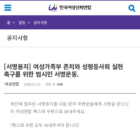
Sketchbook5, 스케치북5
Sketchbook5, 스케치북5
홈
알림
공지사항
공지사항
[서명용지] 여성가족부 존치와 성평등사회 실현
촉구를 위한 범시민 서명운동.
여성연합
2008.01.23
조회 수
549
하단에 첨부된 서명용지를 다운 받아 주변분들에게 서명을 받으신
뒤 여성연합 팩스와 우편으로 보내주세요.
(팩스와 우편 모두 보내주셔야 합니다)