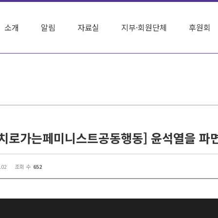
소개
알림
자료실
지부·회원단체
후원회
.02
조회 수
652