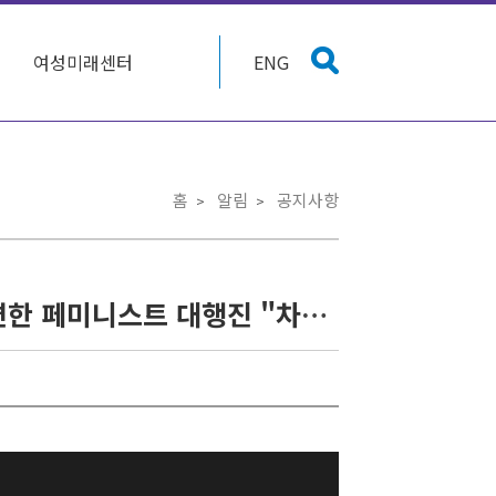
여성미래센터
ENG
홈
알림
공지사항
[성평등정치로가는페미니스트공동행동] 윤석열을 파면한 페미니스트 대행진 "차별과 혐오선동 정치에서 성평등 정치로!"