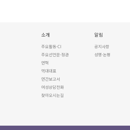
소개
알림
주요활동·CI
공지사항
주요선언문·정관
성명·논평
연혁
역대대표
연간보고서
여성상담전화
찾아오시는길