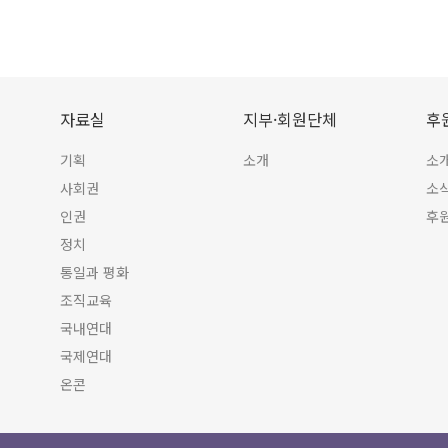
자료실
지부·회원단체
후
기획
소개
소
사회권
소
인권
후
정치
통일과 평화
조직교육
국내연대
국제연대
온콘