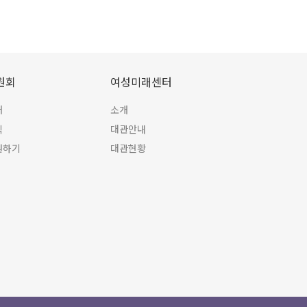
원회
여성미래센터
개
소개
식
대관안내
원하기
대관현황