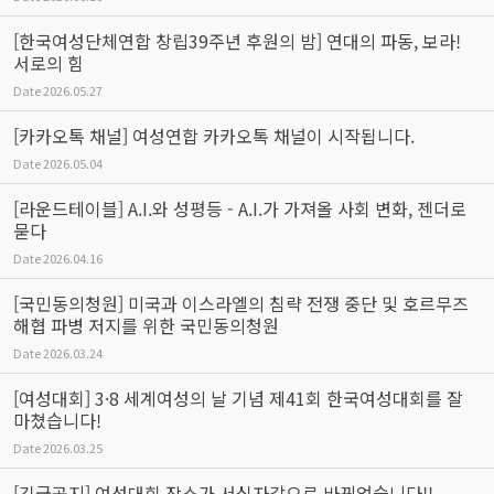
[한국여성단체연합 창립39주년 후원의 밤] 연대의 파동, 보라!
서로의 힘
Date
2026.05.27
[카카오톡 채널] 여성연합 카카오톡 채널이 시작됩니다.
Date
2026.05.04
[라운드테이블] A.I.와 성평등 - A.I.가 가져올 사회 변화, 젠더로
묻다
Date
2026.04.16
[국민동의청원] 미국과 이스라엘의 침략 전쟁 중단 및 호르무즈
해협 파병 저지를 위한 국민동의청원
Date
2026.03.24
[여성대회] 3·8 세계여성의 날 기념 제41회 한국여성대회를 잘
마쳤습니다!
Date
2026.03.25
[긴급공지] 여성대회 장소가 서십자각으로 바뀌었습니다!!