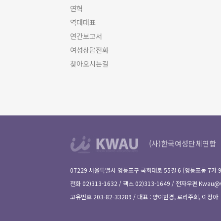
연혁
역대대표
연간보고서
여성상담전화
찾아오시는길
(사)한국여성단체연합
07229 서울특별시 영등포구 국회대로 55길 6 (영등포동 7가 
전화 02)313-1632 / 팩스 02)313-1649 / 전자우편
Kwau@w
고유번호 203-82-33289 / 대표 : 양이현경, 로리주희, 이정아