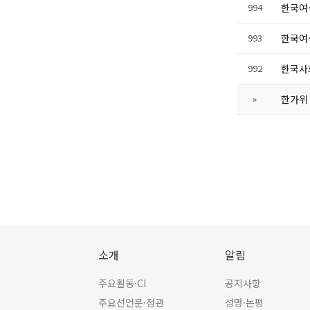
994
한국여성
993
한국여
992
한국사
»
한가위
소개
알림
주요활동·CI
공지사항
주요선언문·정관
성명·논평