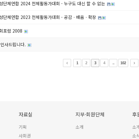
단체연합 2024 전체활동가대회 - 누구도 대신 할 수 없는
성단체연합 2023 전체활동가대회 - 공감ㆍ배움ㆍ확장
회포럼 2008
 인사드립니다.
1
2
3
4
...
102
자료실
지부·회원단체
후
기획
소개
소
사회권
소