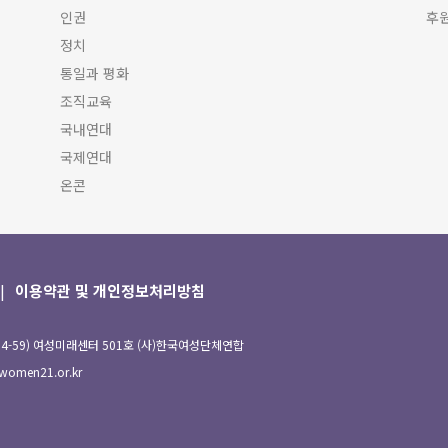
인권
후
정치
통일과 평화
조직교육
국내연대
국제연대
온콘
이용약관 및 개인정보처리방침
94-59) 여성미래센터 501호 (사)한국여성단체연합
omen21.or.kr