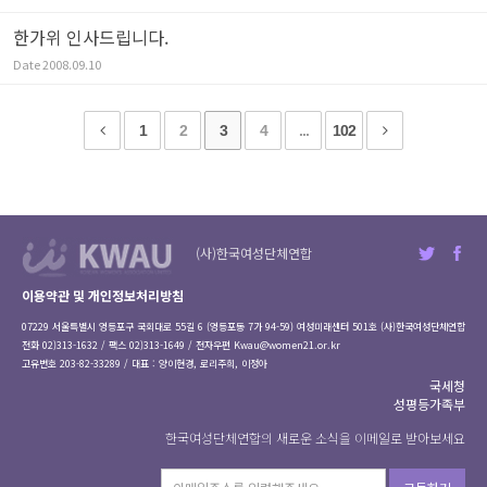
한가위 인사드립니다.
Date
2008.09.10
1
2
3
4
...
102
(사)한국여성단체연합
이용약관 및 개인정보처리방침
07229 서울특별시 영등포구 국회대로 55길 6 (영등포동 7가 94-59) 여성미래센터 501호 (사)한국여성단체연합
전화 02)313-1632 / 팩스 02)313-1649 / 전자우편
Kwau@women21.or.kr
고유번호 203-82-33289 / 대표 : 양이현경, 로리주희, 이정아
국세청
성평등가족부
한국여성단체연합의 새로운 소식을 이메일로 받아보세요