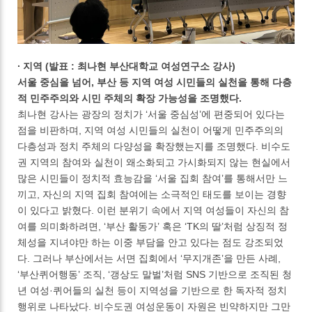
∙ 지역 (발표 : 최나현 부산대학교 여성연구소 강사)
서울 중심을 넘어, 부산 등 지역 여성 시민들의 실천을 통해 다층
적 민주주의와 시민 주체의 확장 가능성을 조명했다.
최나현 강사는 광장의 정치가 ‘서울 중심성’에 편중되어 있다는
점을 비판하며, 지역 여성 시민들의 실천이 어떻게 민주주의의
다층성과 정치 주체의 다양성을 확장했는지를 조명했다. 비수도
권 지역의 참여와 실천이 왜소화되고 가시화되지 않는 현실에서
많은 시민들이 정치적 효능감을 ‘서울 집회 참여’를 통해서만 느
끼고, 자신의 지역 집회 참여에는 소극적인 태도를 보이는 경향
이 있다고 밝혔다. 이런 분위기 속에서 지역 여성들이 자신의 참
여를 의미화하려면, ‘부산 활동가’ 혹은 ‘TK의 딸’처럼 상징적 정
체성을 지녀야만 하는 이중 부담을 안고 있다는 점도 강조되었
다. 그러나 부산에서는 서면 집회에서 ‘무지개존’을 만든 사례,
‘부산퀴어행동’ 조직, ‘갱상도 말벌’처럼 SNS 기반으로 조직된 청
년 여성·퀴어들의 실천 등이 지역성을 기반으로 한 독자적 정치
행위로 나타났다. 비수도권 여성운동이 자원은 빈약하지만 그만