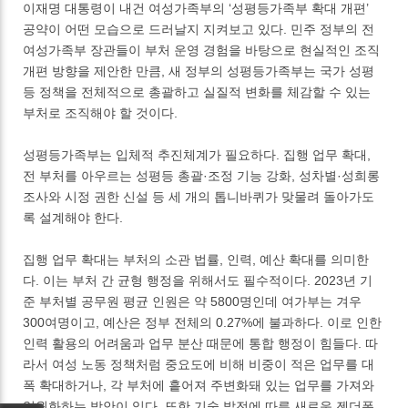
이재명 대통령이 내건 여성가족부의 ‘성평등가족부 확대 개편’
공약이 어떤 모습으로 드러날지 지켜보고 있다. 민주 정부의 전
여성가족부 장관들이 부처 운영 경험을 바탕으로 현실적인 조직
개편 방향을 제안한 만큼, 새 정부의 성평등가족부는 국가 성평
등 정책을 전체적으로 총괄하고 실질적 변화를 체감할 수 있는
부처로 조직해야 할 것이다.
성평등가족부는 입체적 추진체계가 필요하다. 집행 업무 확대,
전 부처를 아우르는 성평등 총괄·조정 기능 강화, 성차별·성희롱
조사와 시정 권한 신설 등 세 개의 톱니바퀴가 맞물려 돌아가도
록 설계해야 한다.
집행 업무 확대는 부처의 소관 법률, 인력, 예산 확대를 의미한
다. 이는 부처 간 균형 행정을 위해서도 필수적이다. 2023년 기
준 부처별 공무원 평균 인원은 약 5800명인데 여가부는 겨우
300여명이고, 예산은 정부 전체의 0.27%에 불과하다. 이로 인한
인력 활용의 어려움과 업무 분산 때문에 통합 행정이 힘들다. 따
라서 여성 노동 정책처럼 중요도에 비해 비중이 적은 업무를 대
폭 확대하거나, 각 부처에 흩어져 주변화돼 있는 업무를 가져와
일원화하는 방안이 있다. 또한 기술 발전에 따른 새로운 젠더폭