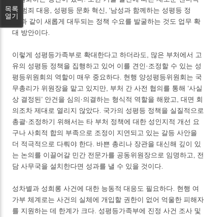
목록
력 범죄 대응, 성평등 문화 혁신, ‘남성과 함께하는 성평등 정
열기
책’과 같이 새롭게 대두되는 정책 수요를 발굴하는 것도 업무 확
대 방안이다.
이렇게 성평등가족부로 확대한다고 하더라도, 많은 부처에서 고
유의 성평등 정책을 집행하고 있어 이를 견인·조정할 수 있는 성
평등위원회의 역할이 매우 중요하다. 현행 양성평등위원회는 국
무총리가 위원장을 맡고 있지만, 부처 간 사전 협의를 통해 ‘사실
상 결정된’ 안건을 심의·의결하는 형식적 역할을 해왔고, 대면 회
의조차 제대로 열리지 않았다. 국가의 성평등 정책을 실질적으로
총괄·조정하기 위해서는 타 부처 정책에 대한 성인지적 개선 요
구나 사회적 합의 부족으로 조정이 지연되고 있는 갈등 사안을
더 적극적으로 다뤄야 한다. 바쁜 총리나 장관을 대신해 깊이 있
는 논의를 이끌어갈 민간 전문가를 공동위원장으로 임명하고, 전
담 사무국을 설치한다면 성과를 낼 수 있을 것이다.
성차별과 성희롱 사건에 대한 능동적 대응도 필요하다. 현행 여
가부 체계로는 사건의 실체에 개입할 권한이 없어 억울한 피해자
를 지원하는 데 한계가 크다. 성평등가족부에 진정 사건 조사 및