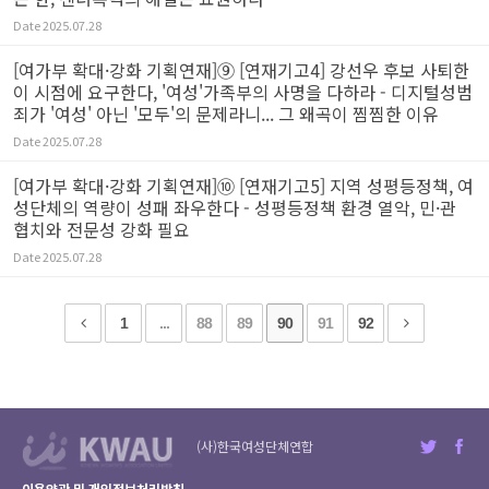
Date
2025.07.28
[여가부 확대·강화 기획연재]⑨ [연재기고4] 강선우 후보 사퇴한
이 시점에 요구한다, '여성'가족부의 사명을 다하라 - 디지털성범
죄가 '여성' 아닌 '모두'의 문제라니... 그 왜곡이 찜찜한 이유
Date
2025.07.28
[여가부 확대·강화 기획연재]⑩ [연재기고5] 지역 성평등정책, 여
성단체의 역량이 성패 좌우한다 - 성평등정책 환경 열악, 민·관
협치와 전문성 강화 필요
Date
2025.07.28
1
...
88
89
90
91
92
(사)한국여성단체연합
이용약관 및 개인정보처리방침