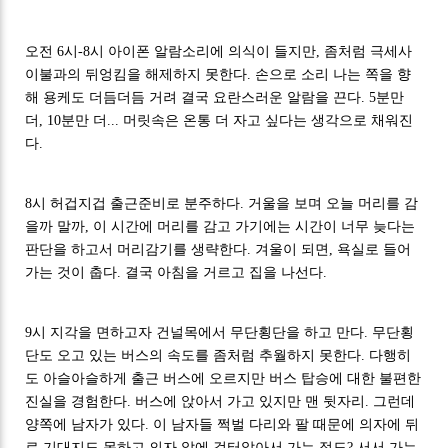
오전 6시-8시 아이폰 알람소리에 의식이 들지만, 좀처럼 극세사
이불과의 뒤엉킴을 해제하지 못한다. 손으로 소리 나는 쪽을 향
해 용케도 더듬더듬 거려 결국 요란스러운 알람을 끈다. 5분만
더, 10분만 더... 머릿속은 온통 더 자고 싶다는 생각으로 채워진
다.
8시 허겁지겁 출근준비로 분주하다. 거울을 보며 오늘 머리를 감
을까 말까, 이 시간에 머리를 감고 가기에는 시간이 너무 늦다는
판단을 하고서 머리감기를 생략한다. 겨울이 되면, 욕실로 들어
가는 것이 춥다. 결국 아침을 거르고 집을 나선다.
9시 지각을 면하고자 건널목에서 무단횡단을 하고 만다. 무단횡
단도 오고 있는 버스의 속도를 좀처럼 추월하지 못한다. 다행히
도 아슬아슬하게 출근 버스에 오르지만 버스 탑승에 대한 불편한
진실을 경험한다. 버스에 앉아서 가고 있지만 맨 뒷자리. 그런데
양쪽에 남자가 있다. 이 남자들 쩍벌 다리와 팔 때문에 의자에 뒤
로 기대지도 못하고 의자 앞에 걸터앉아서 가는 정도? 서서 가는