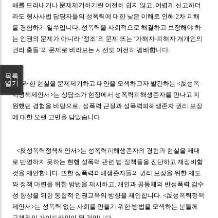
해를 드러내거나 문제제기하기란 여전히 쉽지 않고, 어렵게 신고하더
라도 형사사법 담당자들의 성폭력에 대한 낮은 이해로 인해 2차 피해
를 경험하기 일쑤입니다. 성폭력을 사회적으로 해결하고 보장해야 하
는 인권의 문제가 아니라 ‘정조’의 문제 또는 ‘가해자-피해자 개개인의
권리 충돌’의 문제로 바라보는 시선도 여전히 팽배합니다.
목록
열기
이러한 현실을 문제제기하고 대안을 모색하고자 발간하는 <反성폭
력정책제안서>는 상담소가 현장에서 성폭력피해생존자를 만나고 지
원했던 경험을 바탕으로, 성폭력 근절과 성폭력피해생존자 권리 보장
에 대한 오랜 고민을 담았습니다.
<反성폭력정책제안서>는 성폭력피해생존자의 경험과 현실을 제대
로 반영하지 못하는 현행 성폭력 관련 법·정책들을 진단하고 재정비할
것을 제안합니다. 또한 성폭력피해생존자들의 권리 보장을 위한 제도
와 정책 마련을 위한 방법을 제시하고, 개인과 공동체의 반성폭력 감수
성 향상을 위한 통합적 인권교육의 방향을 제안합니다. <反성폭력정책
제안서>는 성폭력 없는 사회를 만들기 위한 방법을 모색하는 분들께
구체적인 가이드라인이 될 것입니다.