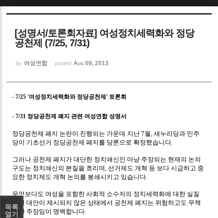
Sketchbook5, 스케치북5
[성명서/토론회자료] 여성정치세력화와 정당
공천제 (7/25, 7/31)
여성연합
Aug 09, 2013
by
posted
Sketchbook5, 스케치북5
- 7/25 '여성정치세력화와 정당공천제' 토론회
- 7/31 정당공천제 폐지 관련 여성연합 성명서
정당공천제 폐지 논란이 진행되는 가운데 지난 7월, 새누리당과 민주
당이 기초선거 정당공천제 폐지를 당론으로 확정했습니다.
그러나 공천제 폐지가 대단한 정치쇄신인 마냥 주장되는 현재의 논의
구도는 정치쇄신의 본질을 흐리며, 선거제도 개혁 등 보다 시급하고 중
요한 정치제도 개혁 논의를 봉쇄시키고 있습니다.
무엇보다도 여성을 포함한 사회적 소수자의 정치세력화에 대한 실질
적인 대안이 제시되지 않은 상태에서 공천제 폐지는 위험하고도 무책
목록
임한 주장임이 명백합니다.
열기