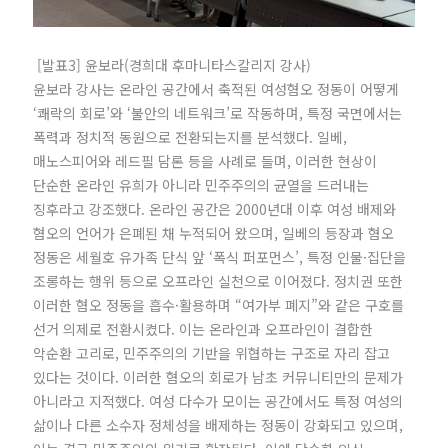
[발표3] 윤보라(경희대 후마니타스칼리지 강사)
윤보라 강사는 온라인 공간에서 축적된 여성혐오 정동이 어떻게
‘쾌락의 회로’와 ‘불안의 네트워크’로 작동하며, 특정 국면에서는
폭력과 정치적 동원으로 전환되는지를 분석했다. 일베,
매노스피어와 레드필 담론 등을 사례로 들며, 이러한 현상이
단순한 온라인 유희가 아니라 민주주의의 균열을 드러내는
징후라고 강조했다. 온라인 공간은 2000년대 이후 여성 배제와
혐오의 언어가 은폐된 채 누적되어 왔으며, 일베의 등장과 혐오
정동은 세월호 유가족 단식 앞 ‘폭식 퍼포먼스’, 특정 인물·집단을
조롱하는 행위 등으로 오프라인 실천으로 이어졌다. 정치권 또한
이러한 혐오 정동을 흡수·활용하며 “여가부 폐지”와 같은 구호를
선거 의제로 전환시켰다. 이는 온라인과 오프라인이 결합한
악순환 고리로, 민주주의의 기반을 위협하는 구조로 자리 잡고
있다는 것이다. 이러한 혐오의 회로가 남초 커뮤니티만의 문제가
아니라고 지적했다. 여성 다수가 모이는 공간에서도 특정 여성의
삶이나 다른 소수자 정체성을 배제하는 정동이 강화되고 있으며,