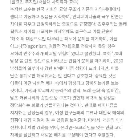
[발표2] 추지현(서울대 사회학과 교수)
추지현 교수는 한국 사회의 균열 구조가 기존의 지역·세대에서
젠더로 이동하고 있음을 지적하며, 안티페미니즘과 극우 담론은
차이를 지우고 균질화하려는 충동으로 규정했다. 민주주의는 본래
갈등과 차이를 내포하는 체제임에도 불구하고 이를 단순히
‘해소’의 대상으로만 다루려는 태도에 문제를 제기하며, 이를
아고니즘(agonism, 경합적 적대)으로 전환하지 못할 경우
오히려 민주주의가 파괴될 위험이 있다고 설명했다. 특히 ‘20대
남성’을 단일 집단으로 바라보는 관점에 문제를 제기하며, 2030
남성들의 일부에서 강한 반페미니즘 성향이 드러나지만, 이를
단순 통계로만 해석해서는 안 된다고 강조했다. 중요한 것은
이들이 어떤 사회적 배치 속에서 형성되고 강화되는가를 보는
것이다. 가정과 학교에서 능력주의 압력, 또래 문화 속 열패감,
남초 커뮤니티의 승인·모방 구조가 결합해 폭력적 남성성을
정당화하는 회로가 만들어진다는 것이다. 반대로 페미니즘을
지지하는 남성들의 경우, 여성 친구들과의 교류나 대안적 해석의
접점이 개입 지점이 될 수 있음을 보여준다. 따라서 개인의 인식
전환이나 처벌 강화를 넘어, 온라인–오프라인을 잇는 연결 고리
자체를 절단하고 새로운 배치를 구성해야 한다고 주장했다.