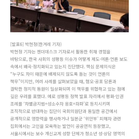
[발표6] 박현정(한겨레 기자)
박현정 기자는 젠더데스크 기자로서 활동한 취재 경험을
바탕으로, 한국 사회의 성평등 이슈가 어떻게 제도·여론·언론 보도
속에서 왜곡·정치화되고 있는지 진단했다. 핵심 문제의식은
“누구도 차이 때문에 배제되지 않도록 돕는 것이 언론의
책무”이지만, 여러 사례를 살펴보았을 때, 혐오·공포 담론과
결탁한 정치적 동원이 일상화되며 이 책무를 위협하고 있는 점에
깊은 우려를 표했다. 예로 성평등 정책 발표 자리에서 평화·인권
조례를 ‘차별금지법=성소수자 옹호=좌파’로 등치시키며
조직적으로 반대하는 집단이 국회의원단과 동일한 공간에서
공개적으로 영향력을 행사하거나 일본군 ‘위안부’ 피해자 관련
집회에서는 고인을 모욕하는 발언이 공공연히 등장했고,
서울시에서는 보수 개신교계 성향 단체가 청소년 성·상담 영역의