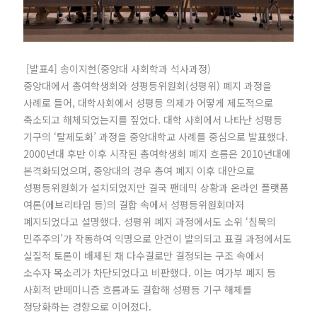
[발표4] 송이지현(중앙대 사회학과 석사과정)
중앙대에서 총여학생회와 성평등위원회(성평위) 폐지 과정을
사례로 들어, 대학사회에서 성평등 의제가 어떻게 제도적으로
축소되고 해체되었는지를 짚었다. 대학 사회에서 나타난 성평등
기구의 ‘탈제도화’ 과정을 중앙대학교 사례를 중심으로 발표했다.
2000년대 후반 이후 시작된 총여학생회 폐지 흐름은 2010년대에
본격화되었으며, 중앙대의 경우 총여 폐지 이후 대안으로
성평등위원회가 설치되었지만 결국 팬데믹 상황과 온라인 플랫폼
여론(에브리타임 등)의 결합 속에서 성평등위원회마저
폐지되었다고 설명했다. 성평위 폐지 과정에서도 소위 ‘침묵의
민주주의’가 작동하여 익명으로 안건이 발의되고 표결 과정에서도
실질적 토론이 배제된 채 다수결로만 결정되는 구조 속에서
소수자 목소리가 차단되었다고 비판했다. 이는 여가부 폐지 등
사회적 반페미니즘 흐름과도 결합해 성평등 기구 해체를
정당화하는 경향으로 이어졌다.