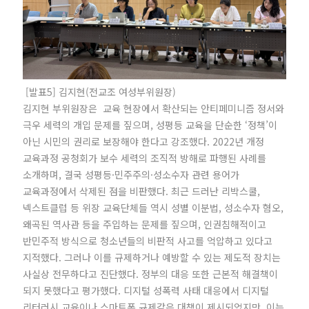
[발표5] 김지현(전교조 여성부위원장)
김지현 부위원장은 교육 현장에서 확산되는 안티페미니즘 정서와
극우 세력의 개입 문제를 짚으며, 성평등 교육을 단순한 ‘정책’이
아닌 시민의 권리로 보장해야 한다고 강조했다. 2022년 개정
교육과정 공청회가 보수 세력의 조직적 방해로 파행된 사례를
소개하며, 결국 성평등·민주주의·성소수자 관련 용어가
교육과정에서 삭제된 점을 비판했다. 최근 드러난 리박스쿨,
넥스트클럽 등 위장 교육단체들 역시 성별 이분법, 성소수자 혐오,
왜곡된 역사관 등을 주입하는 문제를 짚으며, 인권침해적이고
반민주적 방식으로 청소년들의 비판적 사고를 억압하고 있다고
지적했다. 그러나 이를 규제하거나 예방할 수 있는 제도적 장치는
사실상 전무하다고 진단했다. 정부의 대응 또한 근본적 해결책이
되지 못했다고 평가했다. 디지털 성폭력 사태 대응에서 디지털
리터러시 교육이나 스마트폰 규제같은 대책이 제시되었지만, 이는