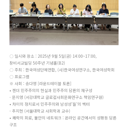
〇 일시와 장소 : 2025년 9월 5일(금) 14:00~17:00,
창비서교빌딩 50주년 기념홀(B2)
〇 주최 : 한국여성단체연합, (사)한국여성연구소, 한국여성학회
〇 프로그램
※ 사회 : 송다영 [라운드테이블 토론]
• 젠더 민주주의의 현실과 민주주의 담론의 재구성
- 문지영 (서강대학교 글로컬사회문화연구소 책임연구원)
• 차이의 정치로서 민주주의와 남성성'들'의 벡터
- 추지현 (서울대학교 사회학과 교수)
• 쾌락의 회로, 불안의 네트워크 : 온라인 공간에서의 성평등 담론
구조