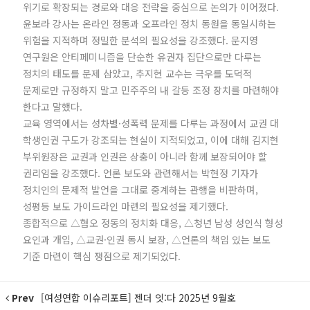
위기로 확장되는 경로와 대응 전략을 중심으로 논의가 이어졌다.
윤보라 강사는 온라인 정동과 오프라인 정치 동원을 동일시하는
위험을 지적하며 정밀한 분석의 필요성을 강조했다. 문지영
연구원은 안티페미니즘을 단순한 유권자 집단으로만 다루는
정치의 태도를 문제 삼았고, 추지현 교수는 극우를 도덕적
문제로만 규정하지 말고 민주주의 내 갈등 조정 장치를 마련해야
한다고 말했다.
교육 영역에서는 성차별·성폭력 문제를 다루는 과정에서 교권 대
학생인권 구도가 강조되는 현실이 지적되었고, 이에 대해 김지현
부위원장은 교권과 인권은 상충이 아니라 함께 보장되어야 할
권리임을 강조했다. 언론 보도와 관련해서는 박현정 기자가
정치인의 문제적 발언을 그대로 중계하는 관행을 비판하며,
성평등 보도 가이드라인 마련의 필요성을 제기했다.
종합적으로 △혐오 정동의 정치화 대응, △청년 남성 성인식 형성
요인과 개입, △교권·인권 동시 보장, △언론의 책임 있는 보도
기준 마련이 핵심 쟁점으로 제기되었다.
Prev
[여성연합 이슈리포트] 젠더 잇:다 2025년 9월호