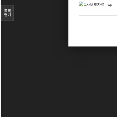
1차보도자료.hwp
목록
열기