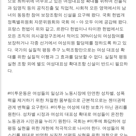
으로 최하위에 머무르고 있는 여성대표성 확대를 위하여 선출직
과 임명직 등의 공직진출 및 직업적, 사회적 모든 영역에서의 남
녀의 동등한 참여 보장조항의 신설을 요구해 왔다. 국회 헌법개
정특별위원회 자문위원회와 국회 여‧야 모두 이에 공감해 왔다.
프랑스 헌법이 위와 같고, 르완다 헌법이나 타이완 헌법에서도
모든 조직의 의사결정구조에서 적어도 30%이상의 여성참여를
보장하거나 각종 선거에서 여성의원 할당제를 정하도록 하고 있
다. 국가의 실질적 평등 추구 노력조항만으로는 여성 대표성 확
대를 위한 실질적 이행과 그 효과를 담보할 수 없다. 실질적 평등
실현 조항 외에 별도 여성대표성 확대조항 신설이 반드시 필요하
다.
#미투운동은 여성들의 일상과 노동시장에 만연한 성차별, 성폭
력을 제거하기 위한 처절한 몸부림으로 근본적으로는 젠더권력
관계 변혁을 요구한다. #미투는 여성에 대한 보호가 아닌 권리를
원한다. 성차별 시정과 여성의 대표성 확대로 여성들이 온전한
노동권과 시민권을 누리기 원한다. 국회는 #미투에 화답하여 성
평등 실현을 위한 개헌에 적극적으로 나서야 한다. 여성들의 목
소리를 제대로 반영한 실질적 성평등 실현을 위한 개헌으로 오는