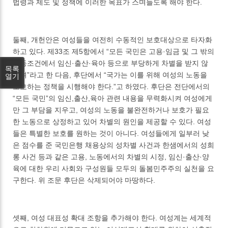
법령과 제도 및 정책에 이러한 목표가 스며들도록 해야 한다.
둘째, 개헌안은 여성들을 여전히 수동적인 보호대상으로 타자화
하고 있다. 제33조 제5항에서 “모든 국민은 고용·임금 및 그 밖의
노동조건에서 임신·출산·육아 등으로 부당하게 차별을 받지 않
목록
으며”라고 한 다음, 후단에서 “국가는 이를 위해 여성의 노동을
열기
보호하는 정책을 시행해야 한다.”고 하였다. 후단은 전단에서의
“모든 국민”의 임신,출산,육아 관련 내용을 무력화시켜 여성에게
만 그 부담을 지우고, 여성의 노동을 불완전하거나 보호가 필요
한 노동으로 상정하고 있어 차별의 원인을 제공할 수 있다. 여성
들은 특별한 보호를 원하는 것이 아니다. 여성들에게 일부러 낮
은 점수를 준 국민은행 채용상의 성차별 사건과 한샘에서의 성희
롱 사건 등과 같은 고용, 노동에서의 차별의 시정, 임신·출산·양
육에 대한 우리 사회와 구성원들 모두의 돌봄민주주의 실천을 요
구한다. 위 조문 후단은 삭제되어야 마땅하다.
셋째, 여성 대표성 확대 조항을 추가해야 한다. 여성계는 세계적