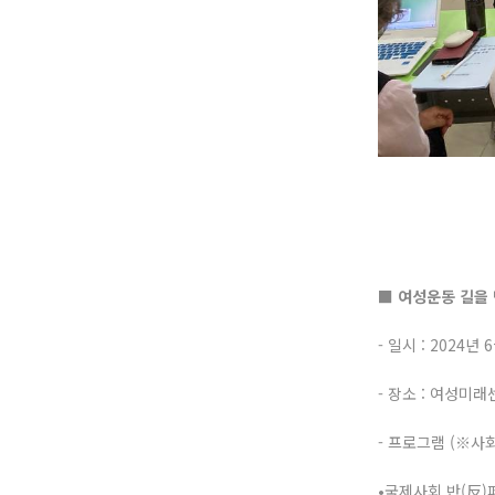
■ 여성운동 길을
- 일시 : 2024년
- 장소 : 여성미
- 프로그램 (※사
•국제사회 반(反