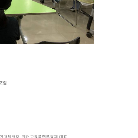
책포럼
제연대센터장, 젠더교육플랫폼효재 대표