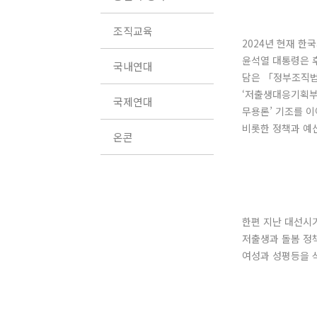
조직교육
2024년 현재 한
윤석열 대통령은 후
국내연대
담은 「정부조직법」
‘저출생대응기획부’
국제연대
무용론’ 기조를 
비롯한 정책과 예
온콘
한편 지난 대선시
저출생과 돌봄 정
여성과 성평등을 