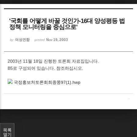
Sketchbook5, 스케치북5
'국회를 어떻게 바꿀 것인가-16대 양성평등 법
정책 모니터링을 중심으로'
여성연합
Nov 19, 2003
by
posted
Sketchbook5, 스케치북5
2003년 11월 18일 진행한 토론회 자료집입니다.
B5로 구성되어 있습니다. 참조하십시오.
국정홍보처토론회최종쫑97(1).hwp
목록
열기