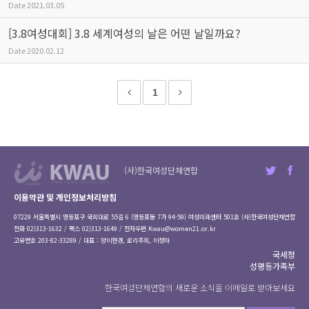
Date
2021.03.05
[3.8여성대회] 3.8 세계여성의 날은 어떤 날일까요?
Date
2020.02.12
1
(사)한국여성단체연합
이용약관 및 개인정보처리방침
07229 서울특별시 영등포구 국회대로 55길 6 (영등포동 7가 94-59) 여성미래센터 501호 (사)한국여성단체연합
전화 02)313-1632 / 팩스 02)313-1649 / 전자우편
Kwau@women21.or.kr
고유번호 203-82-33289 / 대표 : 양이현경, 로리주희, 이정아
국세청
성평등가족부
한국여성단체연합의 새로운 소식을 이메일로 받아보세요