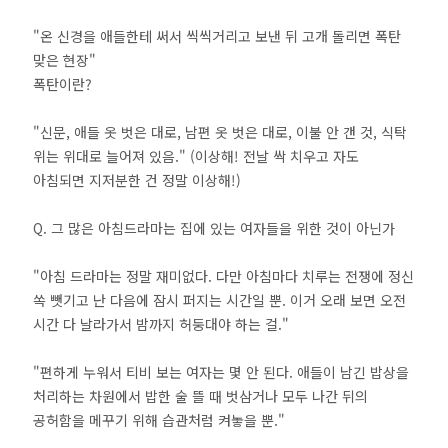
"온 신경을 애들한테 써서 씩씩거리고 보낸 뒤 고개 돌리면 폭탄
맞은 현장"
폭탄이란?
"신문, 애들 옷 벗은 대로, 남편 옷 벗은 대로, 이불 안 갠 것, 식탁
위는 위대로 늘어져 있음." (이상해! 전날 싹 치우고 자도
아침되면 지저분한 건 정말 이상해!)
Q. 그 많은 아침드라마는 집에 있는 여자들을 위한 것이 아닌가
"아침 드라마는 정말 재미없다. 다만 아침마다 치루는 전쟁에 정신
쏙 뺏기고 난 다음에 잠시 퍼지는 시간일 뿐. 이거 오래 보면 오전
시간 다 날라가서 밤까지 허둥대야 하는 걸."
"편하게 누워서 티비 보는 여자는 몇 안 된다. 애들이 남긴 밥상을
처리하는 차원에서 밥한 술 뜰 때 벗삼거나 모두 나간 뒤의
공허함을 메꾸기 위해 습관처럼 켜놓을 뿐."