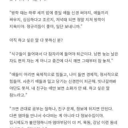
"방학 때는 하루 세끼 밥에 종일 애들 신경 써야지, 애들끼리
싸우지, 심심하다고 조르지, 저녁때 되면 정말 지쳐 방학이
지옥이야. 정규리듬이 좋아, 일단 보내니까."
아직 하고 싶은 말 다 못하신 분?
"식구들이 들어와서 다 잠자리에 들어야 퇴근이다. 남편 늦는 날은
자도 편히 자는 게 아니고 중간에 다시 깨면 그때부터 잠 놓쳐."
"애들이 어리면 육체적으로 힘들고, 나이 들면 경제적, 정서적으로
힘들어. 사춘기 애들과 밀고 당기는 신경전이 피곤해. 빗나갈까봐
야단도 못쳐. 내 친구는 애만 보면 소화가 안 돼. 하고 싶은 말
참느라고."
"크면 큰대로 공부는 잘하나, 친구 문제, 정보에 뒤지면 안된다.
다른 엄마들 만나서 수다떠는 게 아니라 다 정보수집이야.
입시제도가 불안정하니까 엄마부담이 더 커. 목동, 강남 이런 동네