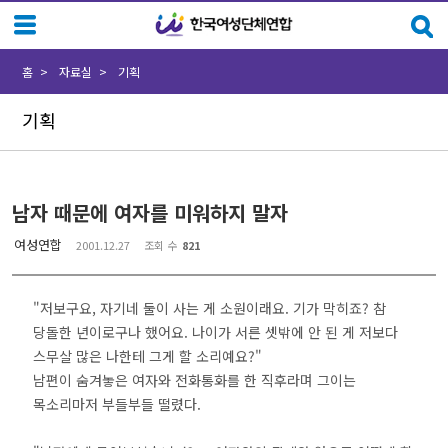
Sketchbook5, 스케치북5
Sketchbook5, 스케치북5
홈
자료실
기획
기획
남자 때문에 여자를 미워하지 말자
여성연합
2001.12.27
조회 수
821
"저보구요, 자기네 둘이 사는 게 소원이래요. 기가 막히죠? 참
당돌한 년이로구나 했어요. 나이가 서른 셋밖에 안 된 게 저보다
스무살 많은 나한테 그게 할 소리예요?"
남편이 숨겨놓은 여자와 전화통화를 한 직후라며 그이는
목소리마저 부들부들 떨렸다.