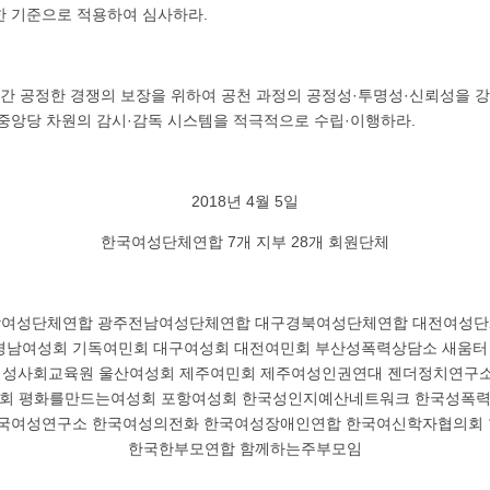
한 기준으로 적용하여 심사하라.
 간 공정한 경쟁의 보장을 위하여 공천 과정의 공정성·투명성·신뢰성을 강
 중앙당 차원의 감시·감독 시스템을 적극적으로 수립·이행하라.
2018년 4월 5일
한국여성단체연합 7개 지부 28개 회원단체
남여성단체연합 광주전남여성단체연합 대구경북여성단체연합 대전여성단
경남여성회 기독여민회 대구여성회 대전여민회 부산성폭력상담소 새움
여성사회교육원 울산여성회 제주여민회 제주여성인권연대 젠더정치연구소 
회 평화를만드는여성회 포항여성회 한국성인지예산네트워크 한국성폭
한국여성연구소 한국여성의전화 한국여성장애인연합 한국여신학자협의회
한국한부모연합 함께하는주부모임