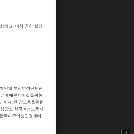
화하고, 여성 공천 할당
체연합 부산여성단체연
터 성매매문제해결을위한
여.세.연 참교육을위한
력상담소 한국여성노동자
 한국이주여성인권센터
?