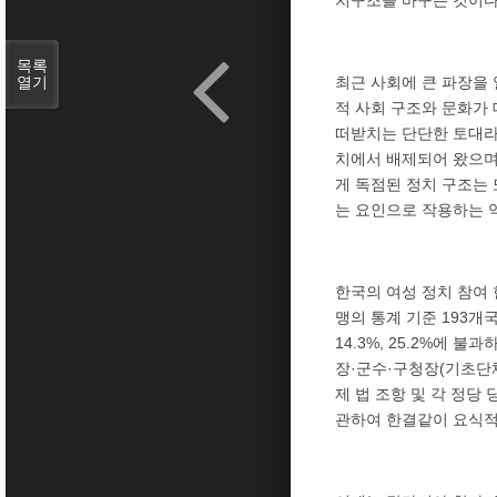
목록
최근 사회에 큰 파장을 
열기
적 사회 구조와 문화가
떠받치는 단단한 토대라
치에서 배제되어 왔으며
게 독점된 정치 구조는
는 요인으로 작용하는 
한국의 여성 정치 참여
맹의 통계 기준 193개국
14.3%, 25.2%에 
장·군수·구청장(기초단체
제 법 조항 및 각 정당
관하여 한결같이 요식적