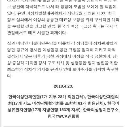
보 공천에 적극적으로 나서 타 정당에 모범을 보여야 할 책임이
있다. 유엔 여성차별철폐위원회가 지난 2월 개최된 제8차 한국
정부 심의에서 여성의 동등한 대표성 보장을 위해 구체적인 계획
을 수립할 것을 권고할 만큼, 한국의 여성 대표성 확대는 국제적
관점에서도 매우 시급한 과제이다.
집권 여당인 더불어민주당을 비롯한 각 정당들이 정치관계법과
당헌·당규에 명시된 여성할당 공천 규정을 엄격히 지키고 아직
결정되지 않은 이후의 공천 과정에서 여성을 적극 공천하여, 남
성 중심적 기득권 정치 구조 해체 및 성평등한 정치 실현을 위한
최소한의 정치적 의지를 유권자 앞에 보여주기를 강력히 촉구한
다.
2018.4.23.
한국여성단체연합(7개 지부 28개 회원단체), 한국여성단체협의
회(17개 시도 여성단체협의회를 포함한 61개 회원단체), 한국여
성유권자연맹(17개 지방연맹 153개 지부), 한국여성정치연구소,
한국YWCA연합회