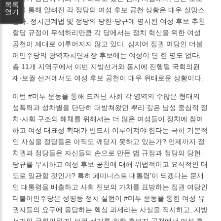
목록
등을 통해 알려진 각 정당의 여성 후보 공천 상황은 매우 실망스
열기
럽다. 정치관계법 및 정당의 당헌·당규에 명시된 여성 후보 추천
할당 규정이 무색하리만큼 각 당에서는 정치 혁신을 위한 여성
공천이 제대로 이루어지지 않고 있다. 심지어 집권 여당인 더불
어민주당의 광역자치단체장 후보에는 여성이 단 한 명도 없다.
총 11개 지역구에서 이번 지방선거와 동시에 진행될 국회의원
재·보궐 선거에서도 여성 후보 공천이 매우 위태로운 상황이다.
이번 #미투 운동을 통해 드러난 사회 각 영역의 수많은 형태의
성폭력과 성차별을 단단히 떠받쳐왔던 뿌리 깊은 남성 중심적 정
치·사회 구조의 해체를 위해서는 더 많은 여성들이 정치에 참여
하고 여성 대표성 확대가 반드시 이루어져야 한다는 극히 기본적
인 사실을 정당들은 아직도 깨닫지 못하고 있는가? 언제까지 정
치권과 정당들은 자신들의 손으로 만든 법 규정과 정당의 당헌·
당규를 무시하고 여성 후보 공천에 대해 위법적이고 요식적인 태
도로 일관할 것인가? 특히‘페미니스트 대통령’이 되겠다는 문재
인 대통령을 배출하고 사회 진보의 가치를 표방하는 집권 여당인
더불어민주당은 성평등 정치 실현이 #미투 운동을 통한 여성 유
권자들의 요구에 응답하는 핵심 과제라는 사실을 직시하고, 지방
선거와 국회의원 재·보궐 선거를 위한 후보자 공천에서 여성 후