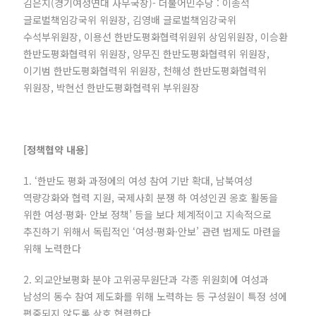
김은지(경기여성연대 사무국장)- 더불어민주당 : 이종석
글로벌책임강국위 위원장, 김영배 글로벌책임강국위
수석부위원장, 이용선 한반도평화협력위원위 상임위원장, 이승환
한반도평화협력위 위원장, 양무진 한반도평화협력위 위원장,
이기범 한반도평화협력위 위원장, 천해성 한반도평화협력위
위원장, 박현선 한반도평화협력위 부위원장
[정책협약 내용]
1. ‘한반도 평화 과정에의 여성 참여 기반 확대, 남북여성
역량강화와 협력 지원, 국제사회 분쟁 하 여성인권 옹호 활동을
위한 여성·평화· 안보 정책’ 등을 보다 체계적이고 지속적으로
추진하기 위해서 독립적인 ‘여성·평화·안보’ 관련 법제도 마련을
위해 노력한다
2. 외교안보평화 분야 고위공무원단과 각종 위원회에 여성과
남성의 동수 참여 제도화를 위해 노력하는 등 구성원이 특정 성에
편중되지 않도록 상호 협력한다.