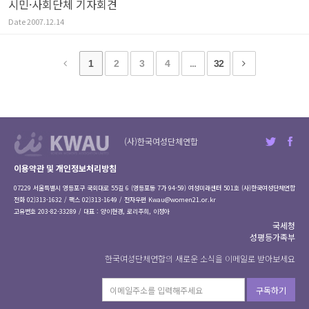
시민·사회단체 기자회견
Date
2007.12.14
1
2
3
4
...
32
(사)한국여성단체연합
이용약관 및 개인정보처리방침
07229 서울특별시 영등포구 국회대로 55길 6 (영등포동 7가 94-59) 여성미래센터 501호 (사)한국여성단체연합
전화 02)313-1632 / 팩스 02)313-1649 / 전자우편
Kwau@women21.or.kr
고유번호 203-82-33289 / 대표 : 양이현경, 로리주희, 이정아
국세청
성평등가족부
한국여성단체연합의 새로운 소식을 이메일로 받아보세요
구독하기