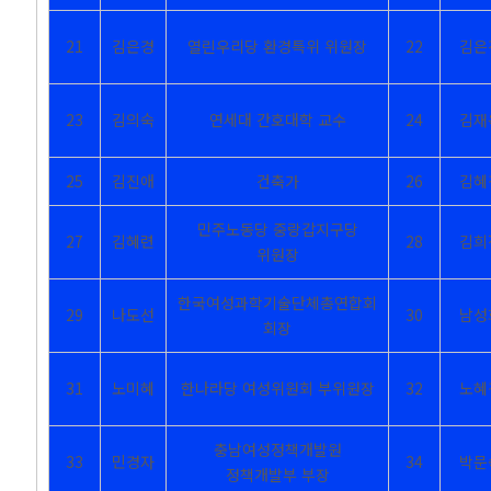
21
김은경
열린우리당 환경특위 위원장
22
김은
23
김의숙
연세대 간호대학 교수
24
김재
25
김진애
건축가
26
김혜
민주노동당 중랑갑지구당
27
김혜련
28
김희
위원장
한국여성과학기술단체총연합회
29
나도선
30
남성
회장
31
노미혜
한나라당 여성위원회 부위원장
32
노혜
충남여성정책개발원
33
민경자
34
박문
정책개발부 부장