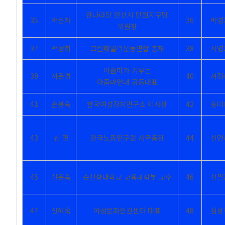
한나라당 안산시 단원지구당
35
박순자
36
박영
위원장
37
박정희
그린훼밀리운동연합 총재
38
서영
아줌마가 키우는
39
서은경
40
서정
아줌마연대 공동대표
41
손봉숙
한국여성정치연구소 이사장
42
송미
43
신
명
한국노동연구원 사무총장
44
신연
45
신은숙
순천향대학교 교육과학부 교수
46
신필
47
신혜숙
여성문화인권센타 대표
48
심상