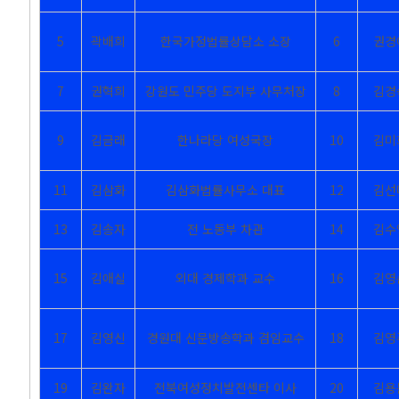
5
곽배희
한국가정법률상담소 소장
6
권경
7
권혁희
강원도 민주당 도지부 사무처장
8
김경
9
김금래
한나라당 여성국장
10
김미
11
김삼화
김삼화법률사무소 대표
12
김선
13
김송자
전 노동부 차관
14
김수
15
김애실
외대 경제학과 교수
16
김영
17
김영신
경원대 신문방송학과 겸임교수
18
김영
19
김완자
전북여성정치발전센타 이사
20
김용