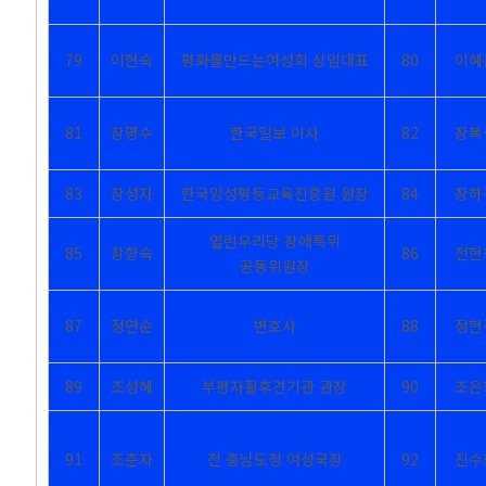
79
이현숙
평화를만드는여성회 상임대표
80
이혜
81
장명수
한국일보 이사
82
장복
83
장성자
한국양성평등교육진흥원 원장
84
장하
열린우리당 장애특위
85
장향숙
86
전현
공동위원장
87
정연순
변호사
88
정현
89
조성혜
부평자활후견기관 관장
90
조은
91
조춘자
전 충남도청 여성국장
92
진수