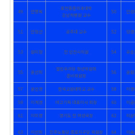
포천중문의과대학
49
안명옥
50
안성
강남차병원 교수
51
안정선
공주대 교수
52
양경
53
원미정
전 인천시의원
54
유승
열린우리당 청년위원회
55
윤선희
56
윤원
준비위원장
57
윤인경
한국교원대학교 교수
58
이경
59
이계경
마고기획 대표이사 회장
60
이금
61
이미경
경기도 전 여성국장
62
이상
63
이선희
민주노동당 종로지구당 위원장
64
이숙