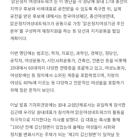
'맑은정치 여성네트워크'는 이 명단을 각 정당에 보내 17대 총선의
지역구 후보와 비례대표로 공천받을 수 있도록 촉구한 뒤, 실제
공천을 받은 후보에 대해서는 한국여성재단, 총선여성연대,
맑은정치여성네트워크가 공동으로 가칭 '맑은정치여성기금 추진
본부'를 구성하여 재정지원을 하는 등 당선과 지지운동을 벌일
계획이다.
이번 명단에는 법조인, 학자, 의료인, 과학인, 경제인, 정당인,
공직자, 여성운동가, 시민사회운동가, 건축인, 언론인 등을 비롯해
20대에서 60대까지 다양한 연령층을 포괄하고 있고, 여성노동자,
여성장애인 등 정치에서 소외된 계층을 포함하였으며, 지방의
여성도 40%에 이르는 등 다양하고 전문적인 여성들을 포함하기
위해 힘쓴 흔적이 보인다.
이날 발표 기자회견장에는 원내 교섭단체로서는 유일하게 참석한
김근태 우리당 원내대표가 참석하여 맑은여성네트워크의 활동을
적극적으로 지지한다는 의사를 밝혔다. 김 대표는 축사를 통해
"100년 전에 갑신정변이 있었는데 올해는 여성들이 사회와
정치를 변화시키는 주체가 되는 '제2의 갑신정변'이 일어날 듯