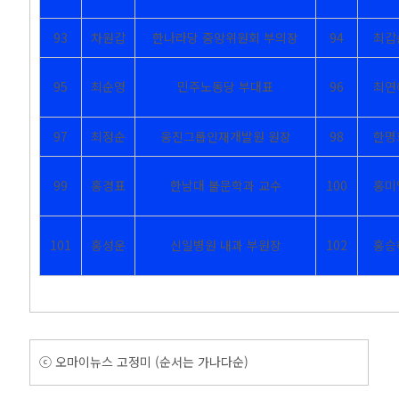
93
차원갑
한나라당 중앙위원회 부의장
94
최갑
95
최순영
민주노동당 부대표
96
최연
97
최정순
웅진그룹인재개발원 원장
98
한명
99
홍경표
한남대 불문학과 교수
100
홍미
101
홍성운
신일병원 내과 부원장
102
홍승
ⓒ 오마이뉴스 고정미 (순서는 가나다순)