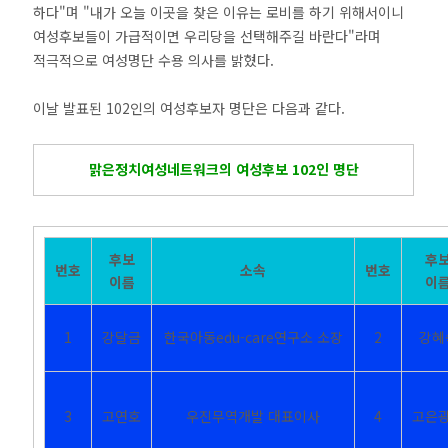
하다"며 "내가 오늘 이곳을 찾은 이유는 로비를 하기 위해서이니
여성후보들이 가급적이면 우리당을 선택해주길 바란다"라며
적극적으로 여성명단 수용 의사를 밝혔다.
이날 발표된 102인의 여성후보자 명단은 다음과 같다.
맑은정치여성네트워크의 여성후보 102인 명단
후보
후
번호
소속
번호
이름
이
1
강달금
한국아동edu-care연구소 소장
2
강혜
3
고연호
우진무역개발 대표이사
4
고은