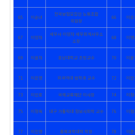
전국보험모집인 노동조합
65
이순녀
66
이승
위원장
세무사 이양자 세무회계사무소
67
이양자
68
이영
소장
69
이윤자
호남대학교 초빙교수
70
이윤
71
이은영
외국어대 법학과 교수
72
이인
73
이인호
국제교류재단 이사장
74
이정
75
이정옥
대구 가톨릭대 정보사회학 교수
76
이정
77
이진영
충북과학대학 학장
78
이춘