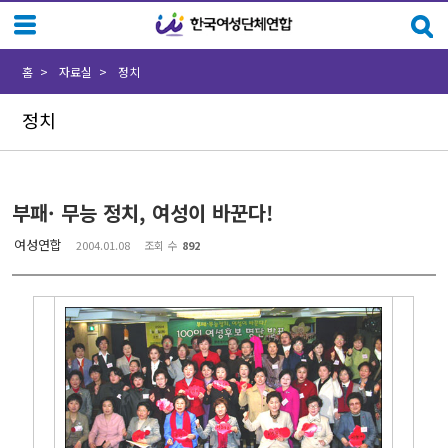
Sketchbook5, 스케치북5
Sketchbook5, 스케치북5
홈
자료실
정치
정치
부패· 무능 정치, 여성이 바꾼다!
여성연합
2004.01.08
조회 수
892