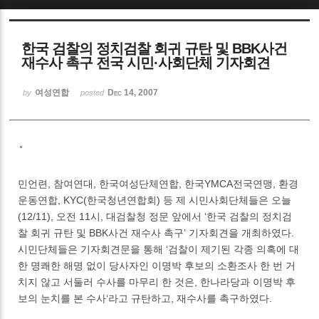
Sketchbook5, 스케치북5
한국 검찰의 정치검찰 회귀 규탄 및 BBK사건
재수사 촉구 전국 시민·사회단체 기자회견
여성연합
Dec 14, 2007
by
posted
Sketchbook5, 스케치북5
민언련, 참여연대, 한국여성단체연합, 한국YMCA전국연맹, 환경
운동연합, KYC(한국청년연합회) 등 제 시민사회단체들은 오늘
(12/11), 오전 11시, 대검찰청 정문 앞에서 ‘한국 검찰의 정치검
찰 회귀 규탄 및 BBK사건 재수사 촉구’ 기자회견을 개최하였다.
시민단체들은 기자회견문을 통해 ‘검찰이 제기된 각종 의혹에 대
한 명쾌한 해명 없이 당사자인 이명박 후보의 소환조사 한 번 거
치지 않고 서둘러 수사를 마무리 한 것은, 한나라당과 이명박 후
보의 눈치를 본 수사‘라고 규탄하고, 재수사를 촉구하였다.