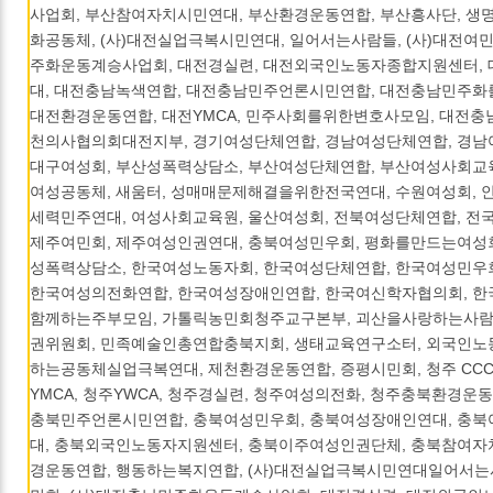
사업회, 부산참여자치시민연대, 부산환경운동연합, 부산흥사단, 생
화공동체, (사)대전실업극복시민연대, 일어서는사람들, (사)대전여민
주화운동계승사업회, 대전경실련, 대전외국인노동자종합지원센터,
대, 대전충남녹색연합, 대전충남민주언론시민연합, 대전충남민주
대전환경운동연합, 대전YMCA, 민주사회를위한변호사모임, 대전충
천의사협의회대전지부, 경기여성단체연합, 경남여성단체연합, 경남여
대구여성회, 부산성폭력상담소, 부산여성단체연합, 부산여성사회교
여성공동체, 새움터, 성매매문제해결을위한전국연대, 수원여성회, 
세력민주연대, 여성사회교육원, 울산여성회, 전북여성단체연합, 전
제주여민회, 제주여성인권연대, 충북여성민우회, 평화를만드는여성회
성폭력상담소, 한국여성노동자회, 한국여성단체연합, 한국여성민우회
한국여성의전화연합, 한국여성장애인연합, 한국여신학자협의회, 
함께하는주부모임, 가톨릭농민회청주교구본부, 괴산을사랑하는사람
권위원회, 민족예술인총연합충북지회, 생태교육연구소터, 외국인노
하는공동체실업극복연대, 제천환경운동연합, 증평시민회, 청주 CCC,
YMCA, 청주YWCA, 청주경실련, 청주여성의전화, 청주충북환경운동
충북민주언론시민연합, 충북여성민우회, 충북여성장애인연대, 충
대, 충북외국인노동자지원센터, 충북이주여성인권단체, 충북참여자
경운동연합, 행동하는복지연합, (사)대전실업극복시민연대일어서는사