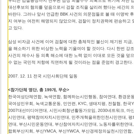
우리는 검찰총장까지 연루된 삼성 뇌물수수 의혹으로 위기에 처한 
대선후보의 혐의를 덮음으로서 검찰 조직을 살리려 했다는 세간의 
바란다. 그러나 앞서 언급한 BBK 사건의 의문점들로 볼 때 이명박 
지 여부는 여전히 해명되지 않았으며, 검찰이 정치권력에 편승하고 
고 있다.
삼성 비자금 사건에 이어 검찰에 대한 총체적인 불신이 제기된 지금,
을 해소하기 위한 비상한 노력을 기울여야 할 것이다. 다시 한번 강
사건의 재수사 등 의혹 해소에 대한 노력 없이 이대로 모든 것을 덮
수 없는 국민적 저항에 직면하게 될 것이라는 점을 준엄히 경고한다.
2007. 12. 11 전국 시민사회단체 일동
<참가단체 명단, 총 199개, 무순>
한국여성단체연합, 녹색연합, 함께하는시민행동, 참여연대, 환경운동
국여성민우회, 녹색교통운동, 민언련, KYC, 생태지평, 전철협, 한국
2007대선미디어연대, 시민사회청년활동가모임, 2030네트워크, 
시민연대, 평택참여자치시민연대, 민주개혁을위한인천시민연대, 
연대, 부산시민운동연대, 부산참여자치시민연대, 노동자를위한연대
합회부산지회, 부산YMCA, 부산YWCA, 부산경제정의실천시민연합