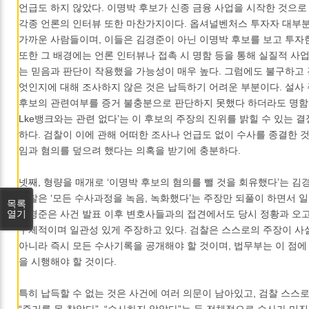
언급도 하지 않았다. 이명박 후보가 신종 금융 사업을 시작한 것으로
각종 언론의 인터뷰 또한 마찬가지이다. 옵셔널벤처스 투자자 대부
가까운 사람들이며, 이들은 김경준이 아닌 이명박 후보를 보고 투자
또한 그 배경에는 언론 인터뷰나 접촉 시 명함 등을 통해 실질적 사
는 믿음과 판단이 작용했을 가능성이 매우 높다. 그럼에도 불구하고 
엇인지에 대해 조사하지 않은 것은 납득하기 어려운 부분이다. 설사
후보의 관련여부를 증거 불충분으로 판단하지 못했다 하더라도 명함과
Lke뱅크와는 관련 없다’는 이 후보의 주장의 진위를 밝힐 수 있는 
하다. 검찰이 이에 관해 어떠한 조사나 언급도 없이 수사를 종결한 
임과 혐의를 덮으려 했다는 의혹을 받기에 충분하다.
넷째, 형량을 매개로 ‘이명박 후보의 혐의를 뺄 것을 회유했다’는 김
검찰은 ‘모든 수사과정을 녹음, 녹화했다’는 주장만 되풀이 하면서 
목록
열기
김경준은 사건 발표 이후 변호사들과의 접견에서도 당시 정황과 오고
구체적이며 일관성 있게 주장하고 있다. 검찰은 스스로의 주장이 사
아니라 즉시 모든 수사기록을 공개해야 할 것이며, 법무부는 이 점에
을 시행해야 할 것이다.
특히 납득할 수 없는 것은 사건에 여러 의문이 남아있고, 검찰 스
“증거를 못 찾았다”, “수사하지 않았다”는 등 전체적으로 수사가 미