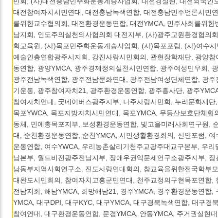
민회, (사)대전충남민주화운동계승사업회, 대전경실련, 대전외국
대전참여자치시민연대, 대전충남녹색연합, 대전충남민주언론시민연
를위한교수협의회, 대전환경운동연합, 대전YMCA, 민주사회를위한
남지회, 인도주의실천의사협의회 대전지부, (사)광주교원환경협의회
회교육원, (사)목포민주화운동계승사업회, (사)목포포럼, (사)여수시
예술인총연합광주시지회, 강진사랑시민회의, 관현장학재단, 광양참
동연합, 광양YMCA, 광주경제정의실천시민연합, 광주여성민우회,
광주전남녹색연합, 광주전남문화연대, 광주전남여성단체연합, 광
기운동, 광주참여자치21, 광주환경운동연합, 광주흥사단, 광주YMCA,
참여자치연대, 굿네이버스광주지부, 나주사랑시민회, 누리문화재단,
목포YWCA, 목포지방자치시민연대, 목포YMCA, 무등산보호단체협
동체, 민예총목포지부, 보성환경운동연합, 빛고을미래사회연구원,
대, 순천환경운동연합, 순천YMCA, 시민생활환경회의, 신안포럼, 
운동연합, 여수YWCA, 우리농촌살리기천주교광주대교구본부, 우
남본부, 월드비전광주전남지부, 장애우권익문제연구소광주지부, 장
남동부지역사회연구소, 진도사랑연대회의, 참교육을위한전국학부모
대완도시민회의, 참여자치고흥군민연대, 천주교정의구현목포연합,
전남지회, 해남YMCA, 희망해남21, 경주YMCA, 경주환경운동연합, 
YMCA, 대구DPI, 대구KYC, 대구YMCA, 대구경북녹색연합, 대구
참여연대, 대구환경운동연합, 문경YMCA, 안동YMCA, 주거권실현