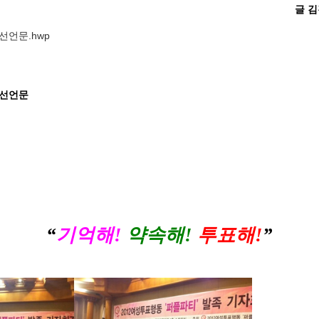
글 
선언문.hwp
족선언문
“
기억해!
약속해!
투표해!
”