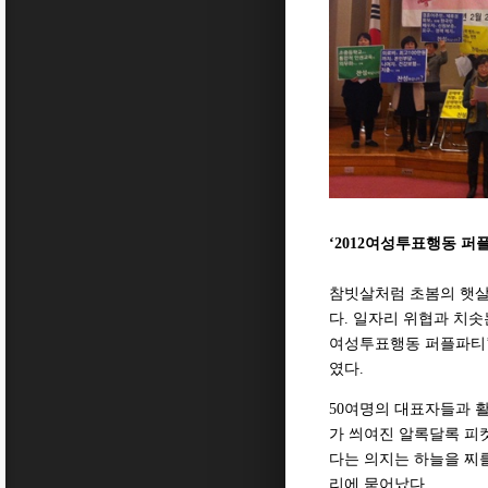
‘2012여성투표행동 퍼
참빗살처럼 초봄의 햇살
다. 일자리 위협과 치솟
여성투표행동 퍼플파티’
였다.
50여명의 대표자들과 
가 씌여진 알록달록 피
다는 의지는 하늘을 찌
리에 묻어났다.