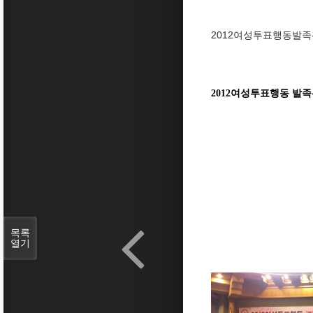
2012여성투표행동발족
2012여성투표행동 발
목록
열기