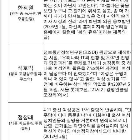
는 인간의 에로스적인 본능 자체를 무력하게
하는 것이 아닌지 고민된다”, “아름다운 꽃을
한광원
보면 누구나 그 향기에 취하고 싶고, 좀 더 가
(인천 중.동.옹진/민
까이 다가가 만져보고 싶은 것이 자연의 순리
주통합당)
이자 세상의 진리”라며 최연희 의원 옹호발언
(2006년 2월, 자신의 홈페이지와 열린우리당
홈페이지 칼럼에 ‘봄의 유혹’이라는 제목의
글)
정보통신정책연구원(KISDI) 원장으로 재직하
던 시절, ‘우리나라 IT의 현황 및 2007년 전망
과 당면과제’를 주제로 21세기 성장동력 중 하
석호익
나로 여성인력 활용을 강조하던 과정에 "여성
이 남성보다 더 진화했다"며 "여성은 구멍이
(경북 고령성주칠곡/
하나 더 있지 않냐"고 말함. 여성 성기를 '구
무소속)
멍'에 비유하는 상식 밖의 막말을 함(2007년 5
월 16일, 서울 롯데호텔, ‘21세기 경영인클럽
조찬회’에서)
4‧11 총선 여성공천 15% 할당에 반발하며, “민
주당이 이대 동문회냐”며 이화여대 출신 여성
정청래
정치인들의 실명을 거론하며 원색적으로 비
(서울 마포을/민주통
난함. 근거없는 학연주의를 끌어들이며 정치
합당)
혁신의 하나인 여성정치참여제도에 반대함
(2012년 2월)