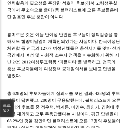
인력활용의 필요성을 주장한 석호익 후보(경북 고령성주칠
곡에서 무소속으로 출마) 등 블랙리스트에 오른 후보들은비
단 김용민 후보 뿐만이 아니다.
흥미로운 것은 이들 반여성 반인권 후보들이 정책검증을 통
해서도 함량미달임이 재확인되었다는 사실이다. 한국여성단
체연합 등 전국의 127개 여성단체들은 총선시기를 맞아 선거
공간에서 여성 및 사회적 소수자 정책을 이슈화하기 위해 지
난 2/29 2012여성투표행동 ‘퍼플파티’를 발족하고, 전국의
총선 후보자들에게 여성정책 공개질의서를 보내고 답변을
받았다.
총 628명의 후보자들에게 질의서를 보낸 결과, 428명의 후보
자들이 답변했고, 200명이 무응답했는데, 블랙리스트에 오른
목록
12명의 후보들 중 정우택, 박계동, 이명수, 최인기, 김형태 후
열기
보를 제외하고 모두 무응답했다는 사실이다. 평균 답변율이
68.2%인 것을 감안하면 블랙리스트에 오른 12명의 후보들이
얼마나 여성과 인권문제에 무관심한지 알 수 있다.