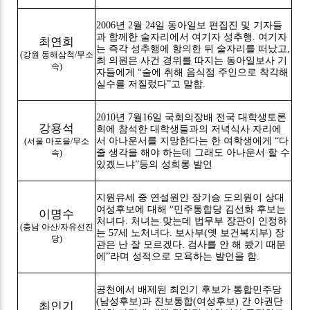
2006년 2월 24일 동아일보 편집진 및 기자들
과 함께한 술자리에서 여기자 성추행. 여기자
최연희
는 즉각 성추행에 항의한 뒤 술자리를 떠났고,
(강원 동해삼척/무소
최 의원은 사건 경위를 따지는 동아일보사 기
속)
자들에게 “술에 취해 음식점 주인으로 착각해
실수를 저질렀다”고 말함.
2010년 7월16일 국회의장배 전국 대학생토론
강용석
회에 참석한 대학생들과의 저녁식사 자리에
서 아나운서를 지망한다는 한 여학생에게 “다
(서울 마포을/무소
줄 생각을 해야 하는데 그래도 아나운서 할 수
속)
있겠느냐”등의 성희롱 발언
지원유세 중 연설원인 장기승 도의원이 상대
여성후보에 대해 “민주통합당 김선화 후보는
이명수
처녀다. 처녀는 맞는데 법무부 장관이 인정하
(충남 아산/자유선진
는 57세 노처녀다. 보사부(옛 보건복지부) 장
당)
관은 난 잘 모르겠다. 검사를 안 해 봤기 때문
에”라며 성적으로 모욕하는 발언을 함.
공천에서 배제된 최인기 후보가 통합민주당
(남성후보)과 진보통합(여성후보) 간 야권단
최인기