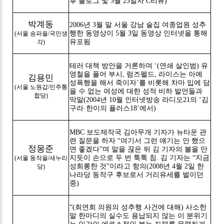
후 블로그 및 3월 23일자 C리뷰)
박계동
2006년 3월 말 서울 강남 술집 여종업원 성추
행한 동영상이 5월 3일 동영상 인터넷을 통해
(서울 송파을/국민생
유포됨
각)
테러 대책 방안을 거론하며 ‘(연쇄 살인범) 유
영철을 풀어 부시, 럼즈펠드, 라이스는 아예
김용민
성폭행을 해서 죽이자’를 비롯해 차마 입에 담
(서울 노원갑/민주통
을 수 없는 여성에 대한 성적 비하 발언들과
합당)
막말(2004년 10월 인터넷방송 라디오21의 ‘김
구라·한이의 플러스18’에서)
MBC 보도제작국 김아무개 기자가 뉴타운 관
련 질문을 하자 “여기서 그런 얘기는 안 했으
정몽준
면 좋겠다”며 말을 끊은 뒤 김 기자의 볼을 만
지듯이 손으로 두 번 툭툭 침. 김 기자는 “지금
(서울 동작을/새누리
성희롱한 것”이라고 항의(2008년 4월 2일 한
당)
나라당 동작구 후보로서 거리유세를 벌이던
중)
“(최연희 의원의 성추행 사건에 대해) 사소한
말 한마디의 실수도 용납되지 않는 이 분위기