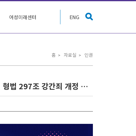
여성미래센터
ENG
홈
자료실
인권
['강간죄'개정연대회의] '폭행 협박'에서 '동의여부'로! 형법 297조 강간죄 개정 촉구 국회 기자회견 및 토론회 신청 안내