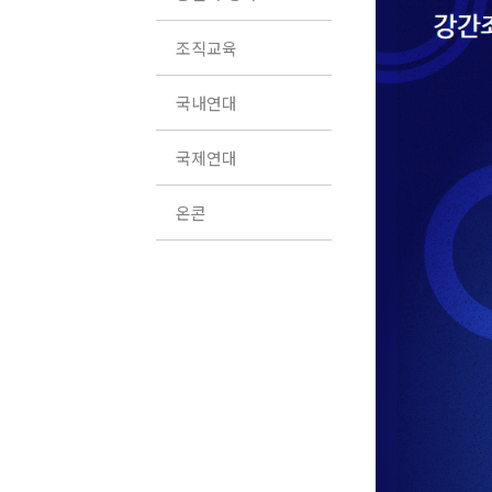
조직교육
국내연대
국제연대
온콘