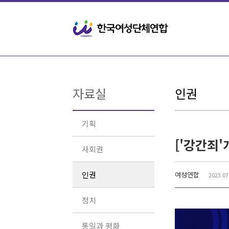
Sketchbook5, 스케치북5
Sketchbook5, 스케치북5
자료실
인권
기획
사회권
인권
여성연합
2023.07
정치
통일과 평화