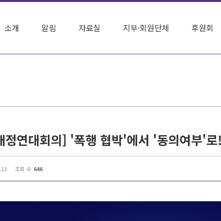
소개
알림
자료실
지부·회원단체
후원회
.13
조회 수
646