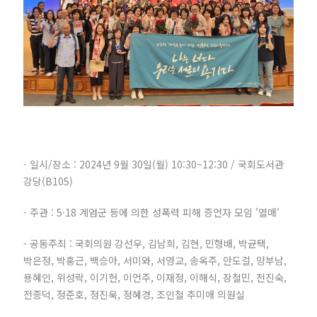
- 일시/장소 : 2024년 9월 30일(월) 10:30~12:30 / 국회도서관
강당(B105)
- 주관 : 5·18 계엄군 등에 의한 성폭력 피해 증언자 모임 '열매'
- 공동주최 : 국회의원 강선우, 김남희, 김현, 민형배, 박균택,
박은정, 박홍근, 백승아, 서미와, 서영교, 송옥주, 안도걸, 양부남,
용혜인, 위성락, 이기헌, 이언주, 이재정, 이해식, 장철민, 전진숙,
전종덕, 정준호, 정진욱, 정혜경, 조인철 추미애 의원실