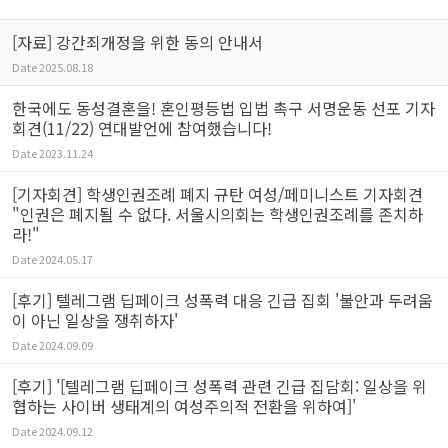
[자료] 강간죄개정을 위한 동의 안내서
Date
2025.08.18
한국에도 동성결혼을! 혼인평등법 입법 촉구 서명운동 선포 기자
회견(11/22) 연대발언에 참여했습니다!
Date
2023.11.24
[기자회견] 학생인권조례 폐지 규탄 여성/페미니스트 기자회견
"인권은 폐지될 수 없다. 서울시의회는 학생인권조례를 존치하
라!"
Date
2024.05.17
[후기] 텔레그램 딥페이크 성폭력 대응 긴급 집회 '불안과 두려움
이 아닌 일상을 쟁취하자'
Date
2024.09.09
[후기] '[텔레그램 딥페이크 성폭력 관련 긴급 집담회: 일상을 위
협하는 사이버 생태계의 여성주의적 전환을 위하여]'
Date
2024.09.12