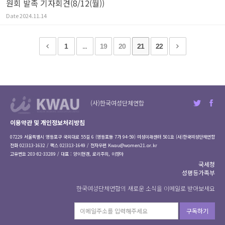
원회 발족 기자회견(8/12(월))
Date
2024.11.14
1
...
19
20
21
22
(사)한국여성단체연합
이용약관 및 개인정보처리방침
07229 서울특별시 영등포구 국회대로 55길 6 (영등포동 7가 94-59) 여성미래센터 501호 (사)한국여성단체연합
전화 02)313-1632 / 팩스 02)313-1649 / 전자우편
Kwau@women21.or.kr
고유번호 203-82-33289 / 대표 : 양이현경, 로리주희, 이정아
국세청
성평등가족부
한국여성단체연합의 새로운 소식을 이메일로 받아보세요
구독하기