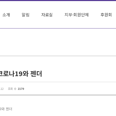
소개
알림
자료실
지부·회원단체
후원회
 코로나19와 젠더
.12
조회 수
2179
9와 젠더