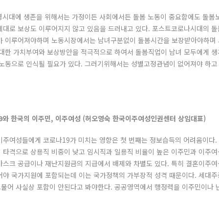
병시대에 생존을 위해서는 가정이든 사회에서든 돌봄 노동이 중요함에도 돌봄
제대로 보상도 이루어지지 않고 있음을 드러내고 있다. 포스트코로나시대의 돌
가 이루어져야하며 노동시장에서는 남녀구분없이 돌봄시간을 보장받아야하며 
 대한 가치부여와 보상방안을 적극적으로 하여서 돌봄직업이 남녀 모두에게 생
 노동으로 인식될 필요가 있다. 그러기위해서는 성별고정관념이 없어져야 하
나19와 한국의 이주민, 이주여성 (허오영숙 한국이주여성인권센터 상임대표)
이주여성들에게 코로나19가 미치는 영향은 첫 번째는 정보습득의 어려움이다.
 타격으로 상용직 비중이 낮고 임시직과 일용직 비율이 높은 이주민과 이주여
마스크 공급이나 재난지원금의 지급에서 배제와 차별도 있다. 특히 결혼이주
어야 국가지원에 포함되는데 이는 국가정책의 가부장적 성격 때문이다. 세대
물어 사실상 포함이 안된다고 봐야한다. 공공영역에서 행정력을 이주민이나 