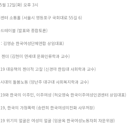
 5월 12일(화) 오후 3시
래센터 소통홀 (서울시 영등포구 국회대로 55길 6)
운드테이블 (발표와 종합토론)
 : 김영순 한국여성단체연합 상임대표)
난과 젠더 (김현미 연세대 문화인류학과 교수)
로나19 대응책의 젠더적 고찰 (신경아 한림대 사회학과 교수)
염병시대의 돌봄노동 (양난주 대구대 사회복지학과 교수)
로나19와 한국의 이주민, 이주여성 (허오영숙 한국이주여성인권센터 상임대표)
로나19, 한국의 가정폭력 (송란희 한국여성의전화 사무처장)
로나19 위기의 얼굴은 여성의 얼굴 (임윤옥 한국여성노동자회 자문위원)