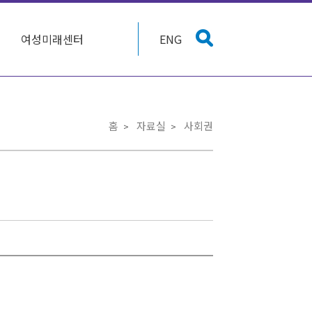
여성미래센터
ENG
홈
자료실
사회권