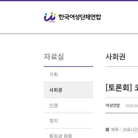
Sketchbook5, 스케치북5
Sketchbook5, 스케치북5
자료실
사회권
기획
[토론회]
사회권
인권
여성연합
2020.05
정치
■ 제목 : 코로나1
통일과 평화