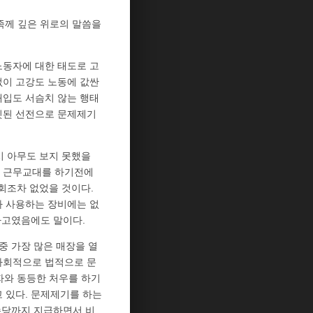
족께 깊은 위로의 말씀을
노동자에 대한 태도로 고
없이 고강도 노동에 값싼
개입도 서슴치 않는 행태
짓된 선전으로 문제제기
시 아무도 보지 못했을
, 근무교대를 하기전에
회조차 없었을 것이다.
가 사용하는 장비에는 없
'사고였음에도 말이다.
 가장 많은 매장을 열
사회적으로 법적으로 문
자와 동등한 처우를 하기
고 있다. 문제제기를 하는
수당까지 지급하면서 비