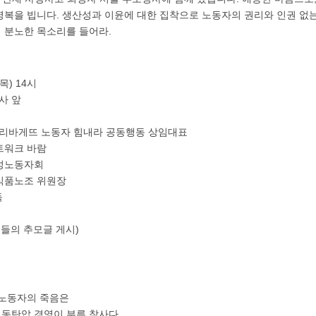
명복을 빕니다. 생산성과 이윤에 대한 집착으로 노동자의 권리와 인권 없는
 분노한 목소리를 들어라.
 (목) 14시
본사 앞
국 파리바게뜨 노동자 힘내라 공동행동 상임대표
네트워크 바람
국여성노동자회
화섬식품노조 위원장
독
민들의 추모글 게시)
년노동자의 죽음은
노동탄압 경영이 부른 참사다.