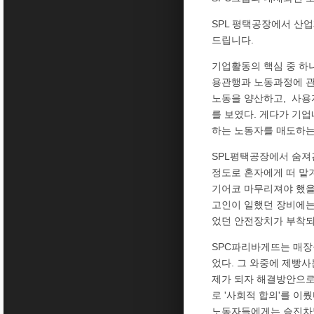
SPL 평택공장에서 산
드립니다.
기업활동의 핵심 중 하
용관행과 노동과정에 관
노동을 양산하고, 사용
를 보였다. 게다가 기
하는 노동자를 매도하는
SPL평택공장에서 숨져
정도로 혼자에게 떠 맡
기어코 마무리져야 했을
고인이 일했던 장비에는
었던 안전장치가 부착되
SPC파리바게뜨는 매장
었다. 그 와중에 제빵
제가 되자 해결방안으로
로 '사회적 합의'를 이
노동자들에게는 승진차별