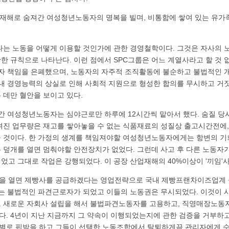
업재해로 숨져간 여성청년노동자의 명복을 빌며, 비통함에 쌓여 있는 유가
나는 노동을 어떻게 이용할 것인가에 관한 경영철학이다. 그것은 자사의 
한 규칙으로 나타난다. 이런 점에서 SPC그룹은 어느 계열사라고 할 것 
자 책임을 은폐했으며, 노동자의 자주적 조직활동에 불순하고 불법적인 
업내 경영능력의 상실로 인해 사회적 지원으로 형성한 합의를 무시하고 거
 데만 혈안을 보이고 있다.
간 여성청년노동자는 심야근로만 하루에 12시간씩 맡아서 했다. 숨질 당
겨진 업무량은 재고를 쌓아놓을 수 없는 식품재료의 성질상 출고시간전에
 것이다. 한 가정의 생계를 책임져야할 여성청년노동자에게는 항변의 기
 덮개를 열면 멈춰야할 안전장치가 없었다. 그런데 사고 후 다른 노동자
었고 그대로 작업은 강행되었다. 이 공장 산업재해의 40%이상이 '끼임
을 열면 제빵사를 공급하겠다는 영업전략으로 국내 제빵프랜차이즈업계 중
사는 불법적인 파견근로자가 되었고 이들의 노동권은 무시되었다. 이것이 
 새로운 자회사 설립을 해서 불법파견노동자를 고용하고, 직영매장노동
뤘다. 4년이 지난 지금까지 그 약속이 이행되었는지에 관한 검증을 거부하
로 핍박을 하고 그들이 선택한 노동조합에서 탈퇴하게끔 관리자에게 