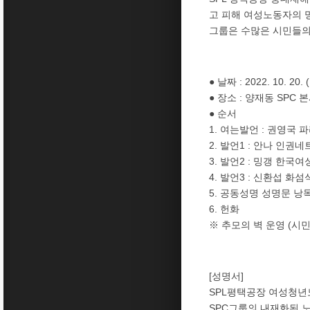
고 피해 여성노동자의 
그룹은 수많은 시민들의
● 날짜 : 2022. 10. 20.
● 장소 : 양재동 SPC 
● 순서
1. 여는발언 : 권영
2. 발언1 : 안나 인권
3. 발언2 : 밍갱 한
4. 발언3 : 신환섭 
5. 공동성명 성명문 낭
6. 헌화
※ 추모의 벽 운영 (시
[성명서]
SPL평택공장 여성청
SPC그룹의 내재화된 