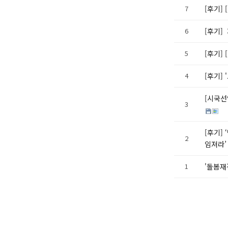
7
[후기]
6
[후기]
5
[후기]
4
[후기]
[시국선
3
[후기]
2
임져라
1
'돌봄재