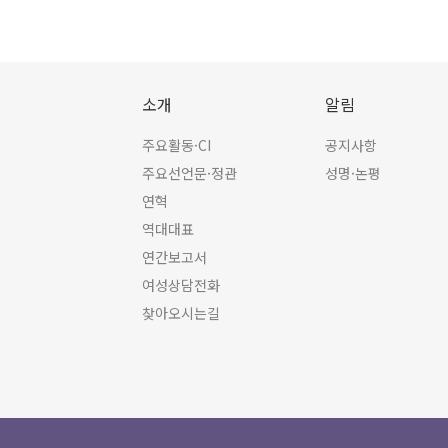
소개
알림
주요활동·CI
공지사항
주요선언문·정관
성명·논평
연혁
역대대표
연간보고서
여성상담전화
찾아오시는길