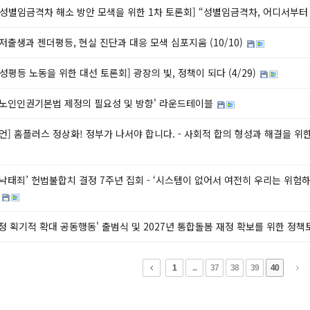
 [성별임금격차 해소 방안 모색을 위한 1차 토론회] “성별임금격차, 어디서부
 저출생과 젠더평등, 현실 진단과 대응 모색 심포지움 (10/10)
 [성평등 노동을 위한 대선 토론회] 광장의 빛, 정책이 되다 (4/29)
 '노인인권기본법 제정의 필요성 및 방향' 라운드테이블
언] 홈플러스 정상화! 정부가 나서야 합니다. - 사회적 합의 형성과 해결을 위
 ‘낙태죄’ 헌법불합치 결정 7주년 집회 - ‘시스템이 없어서 여전히 우리는 위험
’
정 획기적 확대 공동행동' 출범식 및 2027년 통합돌봄 재정 확보를 위한 정
1
...
37
38
39
40