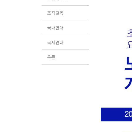
조직교육
국내연대
국제연대
온콘