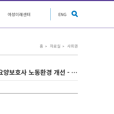
여성미래센터
ENG
홈
자료실
사회권
[토론회] 초고령사회 대비 노인장기요양공공성 강화, 요양보호사 노동환경 개선 - 노인장기요양보험법 개정을 위한 국회 토론회(9/5)