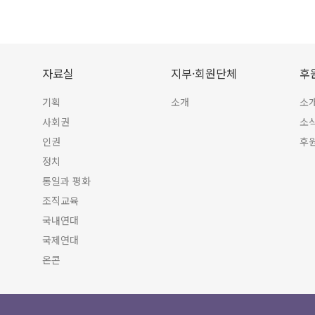
자료실
지부·회원단체
후
기획
소개
소
사회권
소
인권
후
정치
통일과 평화
조직교육
국내연대
국제연대
온콘