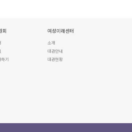
원회
여성미래센터
개
소개
식
대관안내
원하기
대관현황