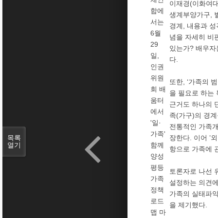
이재경(이화여대
합에
생계부양가구, 
서는
경계, 내용과 
6월
념을 자세히 비
29
있는가? 배우자
일,
다.
인권
위원
또한, ‘가족의 
회 배
을 필요로 하는
움터
근거도 하나의 
에서
족(가구)의 경
'일·
전통적인 가족개
가족'
목록
장한다. 이어 ’
열기
함께
항으로 가족에 
양성
평등
토론자로 나선 
가족
설정하는 의견에
정책
가족의 실태파악
로드
을 제기했다.
맵 마