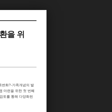
환을 위
족변화?-가족개념의 발
맵 마련을 위한 첫 번째
 검토를 통해 다양화된