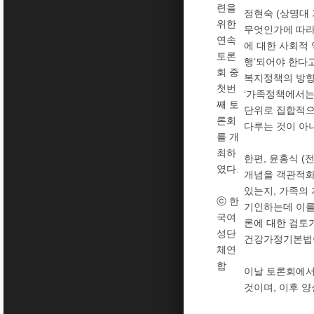
련을
정현숙 (상명대
위한
무엇인가에 따라
연속
에 대한 사회적
토론
행‘되어야 한다
회 중
복지정책의 방향
첫번
‘가족정책에서는
째 토
단위로 집합적으로
론회
다루는 것이 아
를 개
최하
한편, 윤홍식 
였다.
개념을 객관적화
있는지, 가족의
ⓒ 한
기인하는데 이를
국여
론에 대한 검토
성단
건강가정기본법이
체연
합
이날 토론회에서
것이며, 이후 