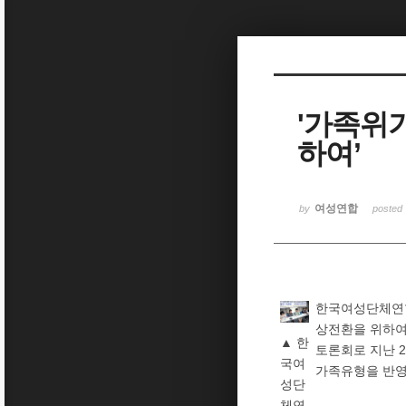
Sketchbook5, 스케치북5
'가족위
하여’
Sketchbook5, 스케치북5
여성연합
by
posted
한국여성단체연합
상전환을 위하여’
▲ 한
토론회로 지난 
국여
가족유형을 반영
성단
체연