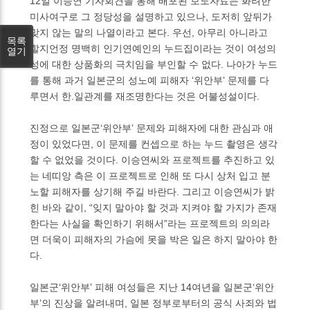
12일 이승연 기자회견을 통해 배포된 보도자료는 화려한
미사여구로 그 정당성을 설명하고 있으나, 도저히 앞뒤가
맞지 않는 말의 나열이라고 본다. 우선, 아무리 아니라고
목록
할지언정 명백히 인기연예인의 누드집이라는 것이 여성의
열기
성에 대한 상품화의 극치임을 부인할 수 없다. 나아가 누드
를 통해 과거 일본군의 성노예 피해자 ‘위안부’ 문제를 다
루면서 한.일관계를 재조명한다는 것은 어불성설이다.
진정으로 일본군‘위안부’ 문제와 피해자에 대한 관심과 애
정이 있었다면, 이 문제를 컨셉으로 하는 누드 촬영은 생각
할 수 없었을 것이다. 이승연씨와 프로젝트를 추진하고 있
는 네띠앙 측은 이 프로젝트로 인해 또 다시 상처 입고 분
노할 피해자를 상기해 주길 바란다. 그리고 이승연씨가 밝
힌 바와 같이, “잊지 말아야 할 것과 지켜야 할 가지가 존재
한다는 사실을 확인하기 위해서”라는 프로젝트의 의의라
면 더욱이 피해자의 가슴에 못을 박은 일은 하지 말아야 한
다.
일본군‘위안부’ 피해 여성들은 지난 14여년을 일본군‘위안
부’의 진상을 알려내며, 일본 정부로부터의 공식 사죄와 법