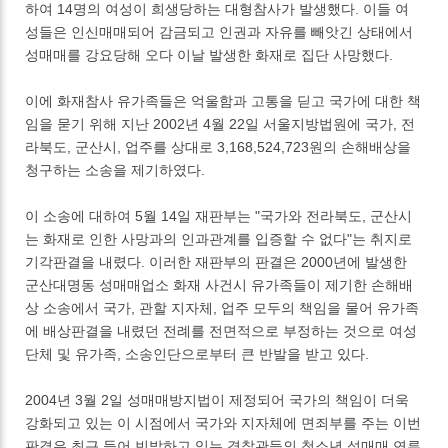
하여 14명의 여성이 희생당하는 대형참사가 발생했다. 이들 여
성들은 인신매매되어 감금되고 인권과 자유를 빼앗긴 상태에서
성매매를 강요당해 오다 이날 발생한 화재로 집단 사망했다.
이에 화재참사 유가족들은 억울함과 고통을 딛고 국가에 대한 책
임을 묻기 위해 지난 2002년 4월 22일 서울지방법원에 국가, 전
라북도, 군산시, 업주를 상대로 3,168,524,723원의 손해배상을
청구하는 소송을 제기하였다.
이 소송에 대하여 5월 14일 재판부는 "국가와 전라북도, 군산시
는 화재로 인한 사망과의 인과관계를 입증할 수 없다"는 취지로
기각판결을 내렸다. 이러한 재판부의 판결은 2000년에 발생한
군산대명동 성매매업소 화재 사건시 유가족들이 제기한 손해배
상 소송에서 국가, 관할 지자체, 업주 모두의 책임을 물어 유가족
에 배상판결을 내렸던 전례를 전면적으로 부정하는 것으로 여성
단체 및 유가족, 소송인단으로부터 큰 반발을 받고 있다.
2004년 3월 2일 성매매방지법이 제정되어 국가의 책임이 더욱
강화되고 있는 이 시점에서 국가와 지자체에 면죄부를 주는 이번
판결은 최근 들어 빈발하고 있는 경찰관들의 청소년 성매매 연루