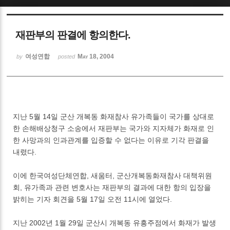
Sketchbook5, 스케치북5
재판부의 판결에 항의한다.
여성연합
May 18, 2004
by
posted
Sketchbook5, 스케치북5
지난 5월 14일 군산 개복동 화재참사 유가족들이 국가를 상대로
한 손해배상청구 소송에서 재판부는 국가와 지자체가 화재로 인
한 사망과의 인과관계를 입증할 수 없다는 이유로 기각 판결을
내렸다.
이에 한국여성단체연합, 새움터, 군산개복동화재참사 대책위원
회, 유가족과 관련 변호사는 재판부의 결과에 대한 항의 입장을
밝히는 기자 회견을 5월 17일 오전 11시에 열었다.
지난 2002년 1월 29일 군산시 개복동 유흥주점에서 화재가 발생