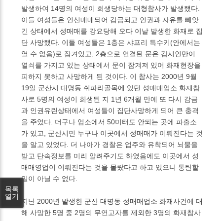
발생하여 14명의 여성이 희생당하는 대형참사가 발생했다.
이들 여성들은 인신매매되어 감금되고 인권과 자유를 빼앗
긴 상태에서 성매매를 강요당해 오다 이날 발생한 화재로 집
단 사망했다. 이들 여성들은 1층은 샤프리 특수키(안에서는
열 수 없음)로 잠겨있고, 2층으로 연결된 문은 감시인만이
열쇠를 가지고 있는 상태에서 문이 잠겨져 있어 화재현장을
피하지 못하고 사망하게 된 것이다. 이 참사는 2000년 9월
19일 군산시 대명동 쉬파리골목에 있던 성매매업소 화재참
사로 5명의 여성이 희생된 지 1년 6개월 만에 또 다시 감금
과 인권유린상태에서 여성들이 집단사망하게 되어 큰 충격
을 주었다. 더구나 업소에서 50미터도 안되는 곳에 파출소
가 있고, 군산시민 누구나 이곳에서 성매매가 이뤄진다는 것
을 알고 있었다. 더 나아가 경찰은 업주와 유착되어 뇌물을
받고 단속정보를 미리 알려주기도 하였음에도 이곳에서 성
매매영업이 이뤄진다는 것을 몰랐다고 하고 있으니 통탄할
일이 아닐 수 없다.
목록
열기
지난 2000년 발생한 군산 대명동 성매매업소 화재사건에 대
해 사망한 5명 중 2명의 무연고자를 제외한 3명의 화재참사