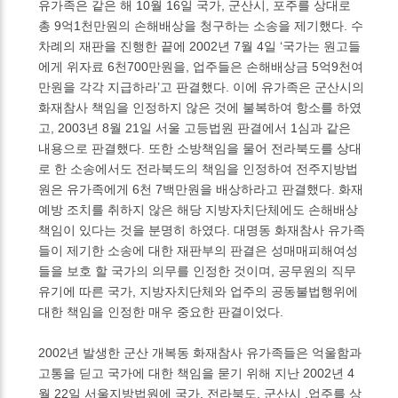
유가족은 같은 해 10월 16일 국가, 군산시, 포주를 상대로
총 9억1천만원의 손해배상을 청구하는 소송을 제기했다. 수
차례의 재판을 진행한 끝에 2002년 7월 4일 ‘국가는 원고들
에게 위자료 6천700만원을, 업주들은 손해배상금 5억9천여
만원을 각각 지급하라’고 판결했다. 이에 유가족은 군산시의
화재참사 책임을 인정하지 않은 것에 불복하여 항소를 하였
고, 2003년 8월 21일 서울 고등법원 판결에서 1심과 같은
내용으로 판결했다. 또한 소방책임을 물어 전라북도를 상대
로 한 소송에서도 전라북도의 책임을 인정하여 전주지방법
원은 유가족에게 6천 7백만원을 배상하라고 판결했다. 화재
예방 조치를 취하지 않은 해당 지방자치단체에도 손해배상
책임이 있다는 것을 분명히 하였다. 대명동 화재참사 유가족
들이 제기한 소송에 대한 재판부의 판결은 성매매피해여성
들을 보호 할 국가의 의무를 인정한 것이며, 공무원의 직무
유기에 따른 국가, 지방자치단체와 업주의 공동불법행위에
대한 책임을 인정한 매우 중요한 판결이었다.
2002년 발생한 군산 개복동 화재참사 유가족들은 억울함과
고통을 딛고 국가에 대한 책임을 묻기 위해 지난 2002년 4
월 22일 서울지방법원에 국가, 전라북도, 군산시 ,업주를 상