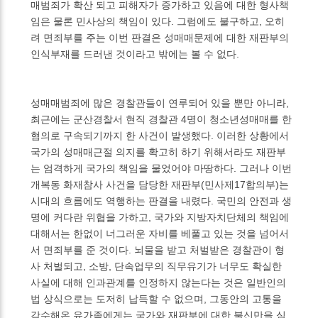
매범죄가 확산 되고 피해자가 증가하고 있음에 대한 형사책
임은 물론 민사상의 책임이 있다. 그럼에도 불구하고, 오히
려 면죄부를 주는 이번 판결은 성매매문제에 대한 재판부의
인식부재를 드러낸 것이라고 밖에는 볼 수 없다.
성매매범죄에 많은 경찰관들이 연루되어 있을 뿐만 아니라,
최근에는 군산경찰서 현직 경찰관 4명이 청소년성매매를 한
혐의로 구속되기까지 한 사건이 발생했다. 이러한 상황에서
국가의 성매매근절 의지를 확고히 하기 위해서라도 재판부
는 엄격하게 국가의 책임을 물었어야 마땅하다. 그러나 이번
개복동 화재참사 사건을 담당한 재판부(민사제17합의부)는
시대의 흐름에도 역행하는 판결을 내렸다. 국민의 안전과 생
명에 커다란 위협을 가하고, 국가와 지방자치단체의 책임에
대해서는 한없이 너그러운 자비를 베풀고 있는 것을 넘어서
서 면죄부를 준 것이다. 뇌물을 받고 처벌받은 경찰관이 형
사 처벌되고, 소방, 단속업무의 직무유기가 너무도 확실한
사실에 대해 인과관계를 인정하지 않는다는 것은 일반인의
법 상식으로는 도저히 납득할 수 없으며, 그동안의 고통을
감수해온 유가족에게는 국가와 재판부에 대한 불신만을 심