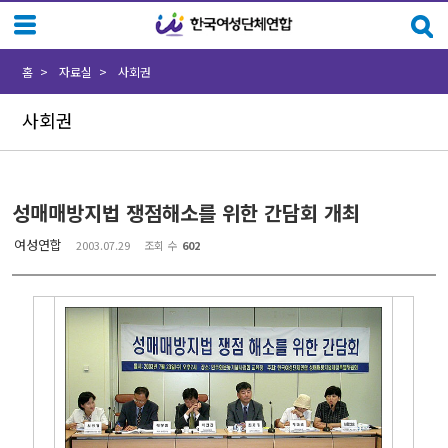
Sketchbook5, 스케치북5
Sketchbook5, 스케치북5
홈
자료실
사회권
사회권
성매매방지법 쟁점해소를 위한 간담회 개최
여성연합
2003.07.29
조회 수
602