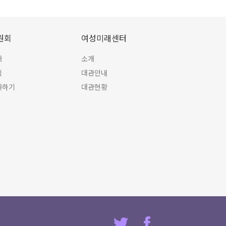
원회
여성미래센터
개
소개
식
대관안내
원하기
대관현황