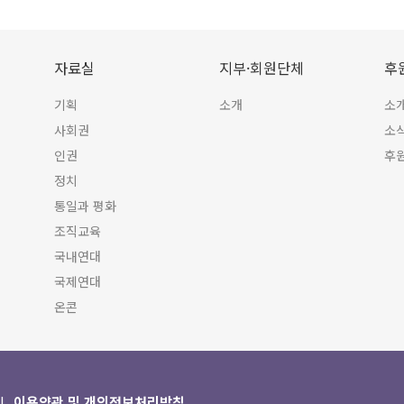
자료실
지부·회원단체
후
기획
소개
소
사회권
소
인권
후
정치
통일과 평화
조직교육
국내연대
국제연대
온콘
이용약관 및 개인정보처리방침