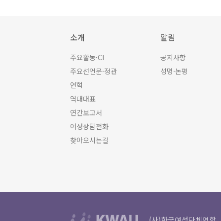
소개
알림
주요활동·CI
공지사항
주요선언문·정관
성명·논평
연혁
역대대표
연간보고서
여성상담전화
찾아오시는길
(사)한국여성단체연합