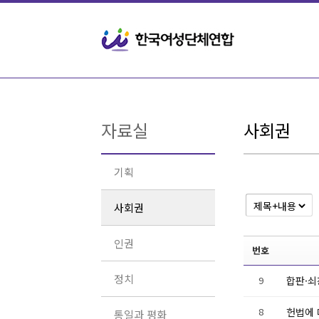
Sketchbook5, 스케치북5
Sketchbook5, 스케치북5
자료실
사회권
기획
사회권
인권
번호
정치
9
합판·쇠
8
헌법에 
통일과 평화