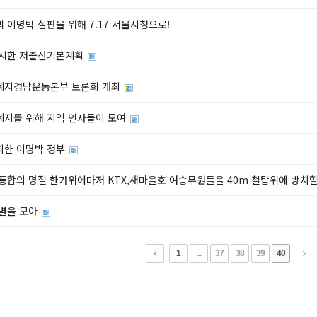
 이명박 심판을 위해 7.17 서울시청으로!
무시한 저출산기본계획
폐지경남운동본부 토론회 개최
지를 위해 지역 인사들이 모여
치한 이명박 정부
통합의 명절 한가위에마저 KTX,새마을호 여승무원들을 40m 철탑위에 방치
별을 모아
1
...
37
38
39
40