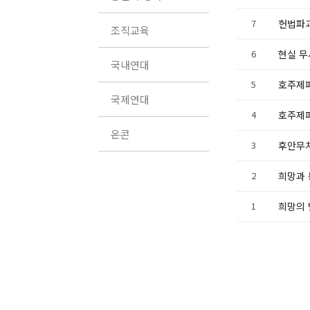
7
헌법파괴
조직교육
6
현실 
국내연대
5
호주제
국제연대
4
호주제폐
온콘
3
후안무
2
희망과 
1
희망의 