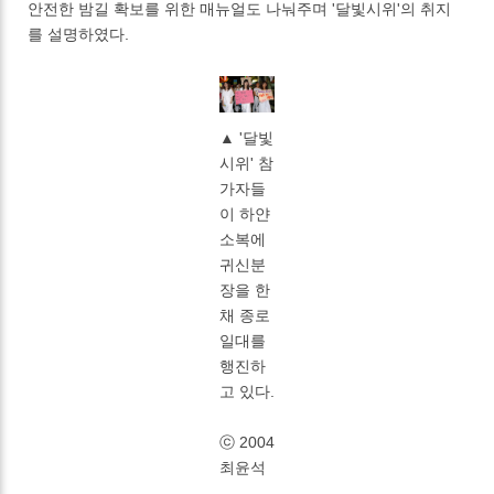
안전한 밤길 확보를 위한 매뉴얼도 나눠주며 '달빛시위'의 취지
를 설명하였다.
▲ '달빛
시위' 참
가자들
이 하얀
소복에
귀신분
장을 한
채 종로
일대를
행진하
고 있다.
ⓒ 2004
최윤석