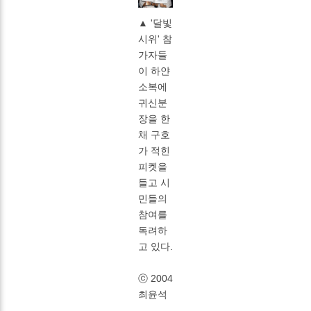
▲ '달빛
시위' 참
가자들
이 하얀
소복에
귀신분
장을 한
채 구호
가 적힌
피켓을
들고 시
민들의
참여를
독려하
고 있다.
ⓒ 2004
최윤석