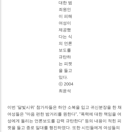
대한 범
죄원인
이 피해
여성이
제공했
다는 식
의 언론
보도를
규탄하
는 피켓
을 들고
있다.
ⓒ 2004
최윤석
이번 '달빛시위' 참가자들은 하얀 소복을 입고 귀신분장을 한 채
여성들은 "마음 편한 밤거리를 원한다", "폭력에 대한 책임을 여
성에게 돌리는 언론보도를 강력 규탄한다" 등의 내용이 적힌 피
켓을 들고 종로 일대를 행진하였다. 또한 시민들에게 여성들의