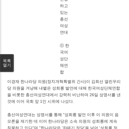
하고
있는
총선
여성
연대
ⓒ 한
국여
성단
목록
열기
체연
합
이경재 한나라당 의원(정치개혁특별위 간사)이 김희선 열린우리
당 의원을 겨냥해 내뱉은 성희롱 발언에 대해 한국여성단체연합
을 비롯한 총선여성연대에서 강력히 비난하며 26일 성명서를 낸
것에 이어 국회 앞 1인 시위에 나섰다.
총선여성연대는 성명서를 통해 "성희롱 발언 이후 이 의원이 음
모론을 제기한 데 이어 한나라당은 소속 의원의 성희롱에 계속
침묵하고 있다"며 "한나라당은 '차떼기 정당'을 넘어 '성희롱 정