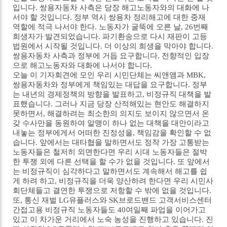
입니다. 쌍용자동차 사측은 당장 해고노동자와의 대화에 나
서야 할 것입니다. 정부 역시 쌍용차 정리해고에 대한 중재
역할에 적극 나서야 한다. 노동자가 굴뚝에 오른 날, 26번째
희생자가 발견되었습니다. 파기환송으로 다시 재판이 고등
법원에서 시작될 것입니다. 더 이상의 희생을 막아야 합니다.
쌍용자동차 사측과 정부에 거듭 요구합니다. 전향적인 입장
으로 해고노동자와 대화에 나서야 합니다.
오늘 이 기자회견에 모인 우리 시민단체는 씨앤앰과 MBK,
쌍용자동차와 정부에게 책임있는 대답을 요구합니다. 정부
는 내년의 경제정책의 방향을 발표하고, 비정규직 대책을 발
표했습니다. 그러나 지금 당장 산적해있는 현안도 해결하지
못하면서, 해결하려는 최소한의 의지도 보이지 않으면서 온
갖 수사만을 동원하여 알맹이 하나 없는 대책을 대안이라고
내놓는 정부에게서 어떠한 진정성을, 책임감을 확인할 수 없
습니다. 앞에서는 대타협을 말하면서도 정작 가장 고통받는
노동자들은 철저히 외면한다면 우리 시대 노동자들은 절박
한 투쟁 외에 다른 선택을 할 수가 없을 것입니다. 또 앞에서
는 비정규직이 심각하다고 말하면서도 계속해서 해고를 쉽
게 하려 하고, 비정규직을 더욱 양산하려 한다면 우리 시민사
회단체들고 결연한 투쟁으로 저항할 수 밖에 없을 것입니다.
또, 통신 재벌 LG유플러스와 SK브로드밴드 고객서비스센터
간접고용 비정규직 노동자들도 40여일째 파업을 이어가고
있고 이 차가운 거리에서 노숙 농성을 진행하고 있습니다. 진