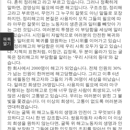
다. 흔히 정리해고 라고 부르고 있습니다. 그러나 정확하게
말하면, 경영상의 필요에 따른 해고입니다. 구조조정, 정리해
고라고 부르면서, 무언가 그 누구의 잘못도 아닌 말들로 포장
하지만, 정리해고의 본질은 사용자이 오직 그들의 필요에 따
라 아무런 잘못이 없는 노동자의 생존권과 일터를 빼앗아 가
는 그런 것입니다. 여러분의 투쟁은 이 부당함을 세상에 알리
고 있습니다. 시민들이 자발적으로 여러분의 안전한 복귀와
목록
정든 일터로의 복귀를 염원하는 1인시위를 이어가고 있습니
열기
다. 정리해고의 부당함은 이제 우리 사회 모두가 알고 있습니
다. 지젝의 표현처럼, 이창근, 김정욱, 두 분이 올라가 있는 굴
뚝은 정리해고의 부당함을 알리는 ‘우리 시대의 등대’와 같
습니다.
한 회사에서 2000명이 해고가 되었습니다. 전체 인원의 30%
가 넘는 인원이 한꺼번에 해고당했습니다. 그리고 이후 6년
의 세월동안 해고자와 그들의 가족 26명이 세상을 떠났습니
다. 알려진 희생만 26명입니다. 사용자의 필요에 따라 마구
자행되는 정리해고로 인해 너무 많은 사람이 희생되고, 너무
많은 사람이 고통받고 있습니다. 우리는 여러분이 밝힌 그 불
빛을 쫓겠습니다. 더 이상의 희생이, 고통이 없도록 여러분과
연대하겠습니다.
우리는 굴뚝 위 해고노동자의 생명과 안전이 그 무엇보다 중
요하다고 다시 한 번 강조합니다. 쌍용자동차 사측이 더 이상
의 희생을 원하지 않는다면, 굴뚝 위 해고노동자의 생명과 안
전을 보장하고 그들에 대한 인도적인 조치를 막아선 안 될 것