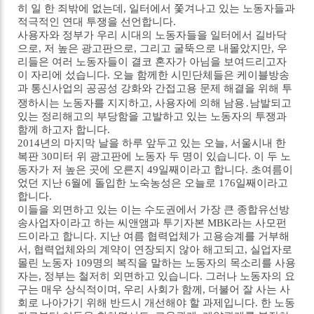
히 일 한 죄밖에 없는데, 일터에서 쫓겨나고 있는 노동자들과
적극적인 연대 투쟁을 선언합니다.
사용자와 정부가 우리 시대의 노동자들을 일터에서 길바닥
으로, 저 높은 광고판으로, 그리고 굴뚝으로 내몰았지만, 우
리들은 여러 노동자들이 결코 혼자가 아님을 보여드리고자
이 자리에 섰습니다. 오늘 함께한 시민단체들은 케이블방송
과 통신사업의 공공성 강화와 간접고용 문제 해결을 위해 투
쟁하시는 노동자를 지지하고, 사용자에 의해 남용․남발되고
있는 정리해고의 부당함을 고발하고 있는 노동자의 투쟁과
함께 하고자 합니다.
2014년의 마지막 날을 하루 앞두고 있는 오늘, 서울시내 한
복판 30미터 위 광고판에 노동자 두 명이 있습니다. 이 두 노
동자가 저 높은 곳에 오른지 49일째이라고 합니다. 초여름이
었던 지난 6월에 돌입한 노숙농성은 오늘로 176일째이라고
합니다.
이들을 외면하고 있는 이는 수도권에서 가장 큰 종합유선방
송사업자이라고 하는 씨앤앰과 투기자본 MBK라는 사모펀
드이라고 합니다. 지난 여름 협력업체가 고용승계를 거부해
서, 협력업체와의 계약이 연장되지 않아 해고되고, 실업자로
몰린 노동자 109명의 복직을 말하는 노동자의 목소리를 사용
자는, 정부는 철저히 외면하고 있습니다. 그러나 노동자의 요
구는 매우 상식적이며, 우리 사회가 함께, 더불어 잘 사는 사
회로 나아가기 위해 반드시 개선해야 할 과제입니다. 한 노동