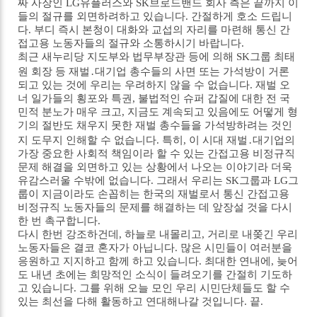
짜 사장인 LG유플러스와 SK브로드밴드 회사 측은 끝까지 이
들의 절규를 외면하려하고 있습니다. 간절하게 호소 드립니
다. 부디 즉시 본청이 대화와 교섭의 자리를 마련해 통신 간
접고용 노동자들의 절규와 소통하시기 바랍니다.
최근 새누리당 지도부와 법무부장관 등에 의해 SK그룹 최태
원 회장 등 재벌․대기업 총수들의 사면 또는 가석방이 거론
되고 있는 것에 우리는 우려하지 않을 수 없습니다. 재벌 오
너 일가들의 횡포와 특권, 불법적인 슈퍼 갑질에 대한 전 국
민적 분노가 매우 크고, 지금도 계속되고 있음에도 어떻게 형
기의 절반도 채우지 못한 재벌 총수들을 가석방하려는 것인
지 도무지 인해할 수 없습니다. 특히, 이 시대 재벌․대기업의
가장 중요한 사회적 책임이라 할 수 있는 간접고용 비정규직
문제 해결을 외면하고 있는 상황에서 나오는 이야기라 더욱
유감스러울 수밖에 없습니다. 그래서 우리는 SK그룹과 LG그
룹이 지금이라도 손꼽히는 한국의 재벌로서 통신 간접고용
비정규직 노동자들의 문제를 해결하는 데 앞장설 것을 다시
한 번 촉구합니다.
다시 한번 강조하건데, 하늘로 내몰리고, 거리로 내쫒긴 우리
노동자들은 결코 혼자가 아닙니다. 많은 시민들이 여러분을
응원하고 지지하고 함께 하고 있습니다. 최대한 연내에, 늦어
도 내년 초에는 희망적인 소식이 들려오기를 간절히 기도하
고 있습니다. 그를 위해 오늘 모인 우리 시민단체들도 할 수
있는 최선을 다해 활동하고 연대해나갈 것입니다. 끝.