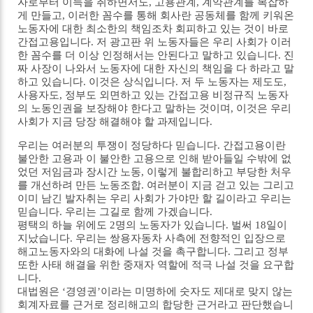
자로부터 이득을 취하면서도, 고용관계, 계약관계를 복잡하
게 만들고, 이러한 꼼수를 통해 회사란 공동체를 함께 키워온
노동자에 대한 최소한의 책임조차 회피하고 있는 것이 바로
간접고용입니다. 저 광고판 위 노동자들은 우리 사회가 이러
한 꼼수를 더 이상 인정해서는 안된다고 말하고 있습니다. 진
짜 사장이 나와서 노동자에 대한 자신의 책임을 다 하라고 말
하고 있습니다. 이것은 상식입니다. 저 두 노동자는 제도도,
사용자도, 정부도 외면하고 있는 간접고용 비정규직 노동자
의 노동인권을 보장해야 한다고 말하는 것이며, 이것은 우리
사회가 지금 당장 해결해야 할 과제입니다.
우리는 여러분의 투쟁이 정당하다 믿습니다. 간접고용이란
불안한 고용과 이 불안한 고용으로 인해 받아들일 수밖에 없
었던 저임금과 장시간 노동, 이렇게 불합리하고 부당한 처우
를 개선하려 만든 노동조합. 여러분이 지금 걷고 있는 그리고
이미 남긴 발자취는 우리 사회가 가야만 할 길이라고 우리는
믿습니다. 우리는 그길로 함께 가겠습니다.
평택의 하늘 위에도 2명의 노동자가 있습니다. 벌써 18일이
지났습니다. 우리는 쌍용자동차 사측에 전향적인 입장으로
해고노동자와의 대화에 나설 것을 촉구합니다. 그리고 정부
또한 사태 해결을 위한 중재자 역할에 적극 나설 것을 요구합
니다.
대법원은 ‘경영권’이라는 미명하에 숫자도 제대로 맞지 않는
회계자료를 근거로 정리해고의 합당한 근거라고 판단했습니