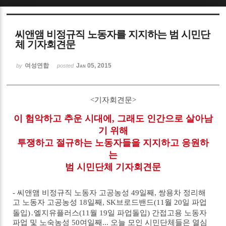
Sketchbook5, 스케치북5
씨앤앰 비정규직 노동자를 지지하는 범 시민단
체 기자회견문
여성연합
Jan 05, 2015
by
posted
Sketchbook5, 스케치북5
<기자회견문>
이 험악하고 추운 시대에, 그래도 인간으로 살아남
기 위해
투쟁하고 절규하는 노동자들을 지지하고 응원하
는
범 시민단체 기자회견문
- 씨앤앰 비정규직 노동자 고공농성 49일째, 쌍용차 정리해
고 노동자 고공농성 18일째, SK브로드밴드(11월 20일 파업
돌입)․엘지유플러스(11월 19일 파업돌입) 간접고용 노동자
파업 및 노숙농성 50여일째... 오늘 모인 시민단체들은 열심