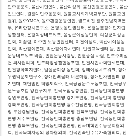
민주동문회, 울산시민연대, 울산여성회, 울산인권운동연대, 울산
진보연대, 원광대민주동문회, 원불교사회개벽교무단, 원불교인
권위, 원주YMCA, 원주환경운동연합, 월드비전 광주전남지역본
부, 유쾌한정치연구소, 은평노동인권센터, 은평늘봄장애인자립
생활센터, 은평여성네트워크, 음성군여성농민회, 의성군여성농
민회, 이끌림, 이주민 노동인권센터, 이천여성회, 익산시여성농
민회, 익산참여연대, 익산참여자치연대, 인권교육센터 들, 인권
운동네트워크 바람, 인권운동사랑방, 인권중심 사람, 인도주의실
천 의사협의회, 인드라망생활협동조합, 인천시민사회단체연대,
인천평화복지연대, 임실군여성 농민회, 장애여성네트워크, 장애
우권익문제연구소, 장애인배움터 너른마당, 장애인차별철폐 경
기연대, 재단법인 희망제작소, 전국공공운수노동조합, 전국공무
원노동조합 양천구지부, 전국노점상총연합, 전국농민회총연맹
강원도연맹, 전국농민회총연맹 경기도연맹, 전국농민회 총연맹
경북도연맹, 전국농민회총연맹 광주전님연맹, 전국농민회총연
맹 부산경남연맹, 전국농민회총연맹 전북도연맹, 전국농민회총
연맹 제주도연맹, 전국농민회총연맹 충남도연맹, 전국농민회총
연맹 충북도연맹, 전국농민회총연맹, 전국대학민주동문회협의
회, 전국목회자정의 평화협의회, 전국민족민주유가족협의회, 전