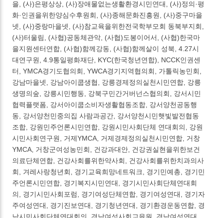
을, (사)은평상상, (사)장애물없는생활환경시민연대, (사)정의·평
화·인권을위한양심수후원회, (사)종해문화진흥원, (사)중구마을
넷, (사)중랑마을넷, (사)참교육을위한전국학부모회 동북부지회,
(사)터울림, (사협)공동체관악, (사협)도봉이어서, (사협)한국마
을지원센터연합, (사협)함께강동, (사협)함께살이 성북, 4.27시
대연구원, 4.9통일평화재단, KYC(한국청년연합), NCCK인권센
터, YMCA경기도협의회, YWCA경기지역협의회, 가톨릭농민회,
강남마을넷, 강남아이쿱생협, 강릉경제정의실천시민연합, 강릉
생명의숲, 강릉시민행동, 강북구민간거버넌스협의회, 강서시민
협력플랫폼, 강서아이쿱소비자생활협동조합, 강서양천공동행
동, 강서양천민중의집 사람과공간, 강서양천시민햇빛발전협동
조합, 강원민주언론시민연합, 강원시민사회단체 연대회의, 강원
시민사회연구원, 거제YMCA, 거제경제정의실천시민연합, 거창
YMCA, 거창군여성농민회, 건강과대안, 건강권실현을위한보건
의료단체연합, 건강사회를위한약사회, 건강사회를위한치과의사
회, 겨레사랑청년회, 경기교육희망네트워크, 경기민예총, 경기민
주언론시민연합, 경기복지시민연대, 경기시민사회단체연대회
의, 경기시민사회포럼, 경기여성단체연합, 경기여성연대, 경기자
주여성연대, 경기진보연대, 경기청년연대, 경기환경운동연합, 경
남시민사회단체연대회의, 경남여성사회교육원, 경남여성연대,