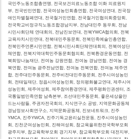
국민주노동조합총연맹, 전국보건의료노동조합 이화 의료원지
부, 전국빈민연합, 전국여성농민회총연합, 전국여성연대, 전국장
애인차별철폐연대, 전국철거민연합, 전국철거민협의회중앙회,
전국학교비정규직노동조합경남지부, 전남대민주 동우회, 전남
시민사회단체 연대회의, 전남진보연대, 전북YWCA협의회, 전북
교육자치시민연대, 전북대민주동문회, 전북민족예술인총연합,
전북민주언론시민연합, 전북시민사회단체연대회의, 전북여성단
체연합, 전북지역대학민주동문회협의회, 전북환경운동연합, 전
북희망나눔재단, 전여농 강원연합, 전여농 경남연합, 전여농 경
북연합, 전여농 광주전남연합, 전여농 전북연합, 전여농 제주연
합, 전주대민주동문회, 전주비전대민주동문회, 전주시여성농민
회, 전태일재단, 정읍시여성농민회, 정의평화불교연대, 제주시여
성농민회, 제주여성회, 제주참여환경연대, 제주평화인권센터, 조
국통일범민족연합 남측본부, 조선대민주동문회, 좋은세상을만
드는사람들, 주권자전국회의, 지식연구소 공방, 지역문화공동체
경남정보사회연구소, 지역문화공동체, 진보네트워크, 진주
YMCA, 진주YWCA, 진주기독교윤리실천운동, 진주시여성농민
회, 진천군여성농민회, 진해여성회, 참교육을위한전국학부모회
광주지부, 참교육학부모회 경기지부, 참교육학부모회 대전지부,