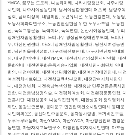
YMCA, 꿈꾸는 도토리, 나눔과미래, 나라사랑청년회, 나주사랑
시민회, 나주시여성농민회, 남서여성환경연대 더초록, 남양주여
성회, 남해여성회, 내일의집, 노년유니온, 노동건강연대, 노동당,
노동사회과학연구소, 노동인권실현을 위한 노무사모임, 노동전
선, 녹색교통운동, 녹색미래, 녹색연합, 논산시여성농민회, 누리
장애인자립생활센터, 느티나무 경상남도장애인부모회, 느티나
무, 다산인권센터, 다소니장애인자립생활센터, 당진시여성농민
회, 당진어울림여성회, 대구경북진보연대, 대구시민단체연대회
의, 대구참여연대, 대전YMCA, 대전경제정의실천시민연합, 대전
문화연대, 대전민주화운동계승사업회, 대전시민사회단체 연대
회의, 대전여민회, 대전여성단체연합, 대전여성장애인연대, 대전
여성정치네트워크, 대전참교육학부모회, 대전참여자치시민연
대, 대전청년회, 대전충남녹색연합, 대전충남 민주언론운동시민
연합, 대전충남생명의숲, 대전평화여성회, 대전환경운동연합, 대
전흥사단, 대한성공회 나눔의집협의회, 대한성공회 정의평화사
제단, 동강보존본부, 동대문구 민민협력컨소시엄연대체 동대문
시민회의(준), 동신대민주동문회, 동자동사랑방, 두꺼비친구들,
두루두루배움터, 마산YMCA, 마산YWCA, 마산창원진해 환경운
동연합, 마을자치교육연구소, 마창진참여자치시민연대, 마포돌
봄네트워크, 마포사회적경제네트워크, 마포청년들ㅁㅁㅁ, 마포