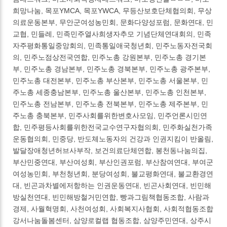
희망나눔, 목포YMCA, 목포YWCA, 무등산보호단체협의회, 무상
의료운동본부, 무안군여성농민회, 문화다양성포럼, 문화연대, 민
교협, 민들레, 민족민주열사희생자추모 기념단체연대회의, 민족
자주평화통일중앙회의, 민족통일애국청년회, 민주노동자전국회
의, 민주노점상전국연합, 민주노총 강원본부, 민주노총 경기본
부, 민주노총 경남본부, 민주노총 경북본부, 민주노총 광주본부,
민주노총 대전본부, 민주노총 부산본부, 민주노총 서울본부, 민
주노총 세종충남본부, 민주노총 울산본부, 민주노총 인천본부,
민주노총 전남본부, 민주노총 전북본부, 민주노총 제주본부, 민
주노총 충북본부, 민주사회를위한변호사모임, 민주언론시민연
합, 민주평등사회를위한전국교수연구자협의회, 민주화실천가족
운동협의회, 민중당, 반도체노동자의 건강과 인권지킴이 반올림,
발달장애청년허브사부작, 보건의료단체연합, 봉천동나눔의집,
부산민중연대, 부산여성회, 부산인권포럼, 부산참여연대, 부여군
여성농민회, 부천청년회, 분당여성회, 불교평화연대, 불교환경연
대, 빈곤과차별에저항하는 인권운동연대, 빈곤사회연대, 빈민해
방실천연대, 빈민해방철거민연합, 빵과그림책협동조합, 사람과
경제, 사월혁명회, 사천여성회, 사회복지사협회, 사회적협동조합
강서나눔돌봄센터, 삼양로컬랩 협동조합, 삼양주민연대, 상주시