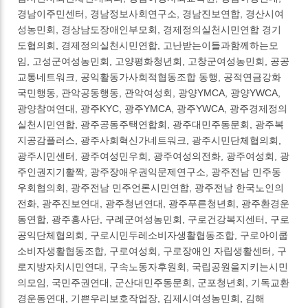
경남이주민센터, 경남정보사회연구소, 경남진보연합, 경산시여
성농민회, 경상남도장애인부모회, 경제정의실천시민연합 경기
도협의회, 경제정의실천시민연합, 고난받는이들과함께하는모
임, 고성군여성농민회, 고양평화청년회, 고창군여성농민회, 공공
교통네트워크, 공익활동가사회적협동조합 동행, 공적연금강화
국민행동, 관악공동행동, 관악여성회, 광양YMCA, 광양YWCA,
광양참여연대, 광주KYC, 광주YMCA, 광주YWCA, 광주경제정의
실천시민연합, 광주공동주택연합회, 광주대민주동문회, 광주복
지공감플러스, 광주사회혁신가네트워크, 광주시민단체협의회,
광주시민센터, 광주여성민우회, 광주여성의전화, 광주여성회, 광
주인권지기활짝, 광주장애우권익문제연구소, 광주전남 민주동
우회협의회, 광주전남 민주언론시민연합, 광주전남 한국노인의
전화, 광주진보연대, 광주청년연대, 광주푸른청년회, 광주환경운
동연합, 광주흥사단, 구례군여성농민회, 구로건강복지센터, 구로
공익단체협의회, 구로시민두레소비자생활협동조합, 구로아이쿱
소비자생활협동조합, 구로여성회, 구로장애인 자립생활센터, 구
로지방자치시민연대, 구속노동자후원회, 국립공원을지키는시민
의모임, 국민주권연대, 군산대민주동문회, 군포청년회, 기독교환
경운동연대, 기쁜우리보호작업장, 김제시여성농민회, 김해