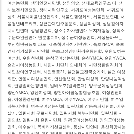
여성농민회, 생명안전시민넷, 생명의숲, 생태교육연구소 터, 생
태보전시민모임, 생태지평연구소, 서귀포여성농민회, 서귀포여
성회 서울시마을법인협의회, 서울인권영화제, 서울진보연대, 서
울청년네트워크, 성균관대민주동문회, 성남여성회, 성남참여자
치시민연대, 성남청년회, 성소수자차별반대 무지개행동, 성적소
수문화인권연대 연분홍치마, 성주군여성농민회, 세상을바꾸는
부산청년공동체 파도, 세종참여자치시민연대, 속초YMCA, 속초
경제정의실천시민연합, 속초고성양양환경운동연합, 수원일하는
여성회, 수원청년회, 순창군여성농민회, 순천YMCA, 순천YWCA,
순천시여성농민회, 시민사회단체 연대회의, 시민생활환경회의,
시민참여연구센터, 시민행동21, 실천불교전국승가회, 실천 여성
회판, 안동시여성농민회, 안산청년회, 안성여성회, 안양나눔여성
회, 안양일하는청년회, 알바노조(알바연대), 양구군여성농민회,
양산YMCA, 양산여성회, 양천아이쿱생활협동조합, 여성인권티
움, 여성환경연대, 여수YMCA, 여수YWCA, 여수시민협, 여수일
과복지연대, 여주군여성농민회, 열린사회 강동송파시민회, 예수
살기, 열린사회 구로시민회, 열린사회 북부시민회, 열린사회 시
민연합, 열린사회 은평시민회, 영광군여성농민회, 영양군여성농
민회, 예수살기, 옥바라지선교센터, 용산시민연대, 용산희망나눔
센터, 용인여성회, 용인청년회, 우리농촌살리기운동본부, 우석대