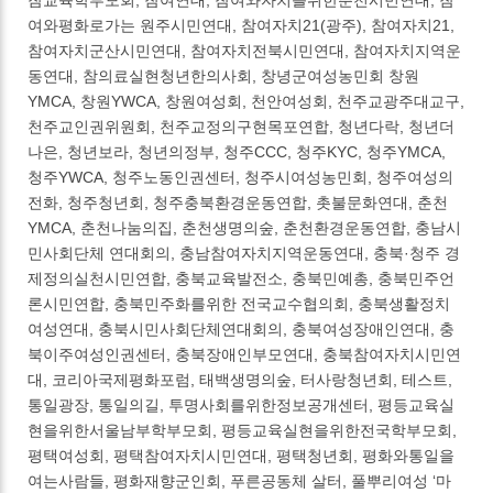
참교육학부모회, 참여연대, 참여와자치를위한춘천시민연대, 참
여와평화로가는 원주시민연대, 참여자치21(광주), 참여자치21,
참여자치군산시민연대, 참여자치전북시민연대, 참여자치지역운
동연대, 참의료실현청년한의사회, 창녕군여성농민회 창원
YMCA, 창원YWCA, 창원여성회, 천안여성회, 천주교광주대교구,
천주교인권위원회, 천주교정의구현목포연합, 청년다락, 청년더
나은, 청년보라, 청년의정부, 청주CCC, 청주KYC, 청주YMCA,
청주YWCA, 청주노동인권센터, 청주시여성농민회, 청주여성의
전화, 청주청년회, 청주충북환경운동연합, 촛불문화연대, 춘천
YMCA, 춘천나눔의집, 춘천생명의숲, 춘천환경운동연합, 충남시
민사회단체 연대회의, 충남참여자치지역운동연대, 충북·청주 경
제정의실천시민연합, 충북교육발전소, 충북민예총, 충북민주언
론시민연합, 충북민주화를위한 전국교수협의회, 충북생활정치
여성연대, 충북시민사회단체연대회의, 충북여성장애인연대, 충
북이주여성인권센터, 충북장애인부모연대, 충북참여자치시민연
대, 코리아국제평화포럼, 태백생명의숲, 터사랑청년회, 테스트,
통일광장, 통일의길, 투명사회를위한정보공개센터, 평등교육실
현을위한서울남부학부모회, 평등교육실현을위한전국학부모회,
평택여성회, 평택참여자치시민연대, 평택청년회, 평화와통일을
여는사람들, 평화재향군인회, 푸른공동체 살터, 풀뿌리여성 ‘마