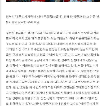
정부의 ‘대국민사기극’에 대해 우희종(서울대), 정해관(성균관대) 교수 등 전
문가들이 심각한 우려 표명
정운천 농식품부 장관은 어제 “30개월 이상 쇠고기에 대해서는 수출 제한하
도록 미국 측에 요청”했다고 밝혔다. 이는 재협상이 아닌 자율규제를 하자는
것으로 또 하나의 ‘대국민사기극’이다. 왜냐하면 새로운 사료조치 공포 후
30개월 이상 쇠고기도 수입한다는 협정문의 내용을 바꾸지 않는 어떠한 자
율적 규제 조치도 실효성이 없을 수밖에 없기 때문이다. 그러나 설사 30개월
이상 쇠고기 들어오지 않는다고 해도 이러한 정부의 방침에 대해 전문가들
은 상황이 더 악화되었다고 심각한 우려를 표명하고 있다. 서울대학교 수의
과대학의 우희종 교수는 “정부가 발표한 30개월 이상 쇠고기 수입제한 요청
을 듣고 나니 매우 우려스럽다. 미국이 받아주면 큰일이다. 실제로 많은 부분
을 차지하고 있는 30개월 미만 소의 SRM(EU기준)이 그대로 수입된다는 것
인데, 한 번 요청을 해서 받아주게 되면 나머지 조건들은 그대로 굳어질 터이
고 미국에서 대부분 폐기되거나 사료용으로 사용되던 내장이 식탁에 오르게
되는 상황이 벌어질 것이다. 점점 상황이 악화되고 있다. SRM이야 말로 정
말 위험한 것이다.”라고 했다. 성균관대 의대 정해관 교수도 “이번 문제의 핵