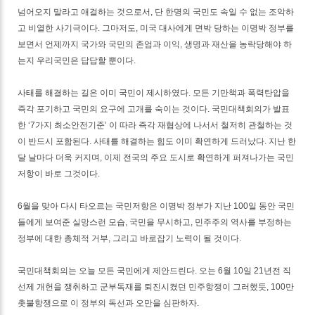
넘어오지 말라고 애걸하는 것으로서, 단 한명의 국민도 속일 수 없는 조악하
고 비열한 사기극이다. 그마저도, 미국 대사에게 면박 당하는 이명박 정부를
보면서 언제까지 국가와 국민의 존엄과 이익, 생명과 재산을 농락당해야 하
는지 우리국민은 답답할 뿐이다.
사태를 해결하는 길은 이미 국민이 제시하였다. 모든 기만책과 폭력탄압을
즉각 포기하고 국민의 요구에 고개를 숙이는 것이다. 국민대책회의가 발표
한 ‘7가지 최소안전기준’ 이 따라 즉각 재협상에 나서서 철저히 관철하는 것
이 반드시 포함된다. 사태를 해결하는 힘도 이미 확연하게 드러났다. 지난 한
달 날마다 더욱 커지며, 이제 전국의 주요 도시로 확연하게 퍼져나가는 국민
저항이 바로 그것이다.
6월을 맞아 다시 타오르는 국민저항은 이명박 정부가 지난 100일 동안 국민
들에게 보여준 실망스런 모습, 국민을 무시하고, 민주주의 역사를 부정하는
정부에 대한 총체적 거부, 그리고 바로잡기 노력이 될 것이다.
국민대책회의는 오늘 모든 국민에게 제안드린다. 오는 6월 10일 21년전 직
선제 개헌을 쟁취하고 군부독재를 퇴진시켰던 민주항쟁이 그러했듯, 100만
촛불항쟁으로 이 정부의 독선과 오만을 심판하자.