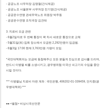
- 공공노조 사무처장 김명철(간식제공)
- 공공노조 서울본부 사무처장 진기영(간식제공)
- 공공운수연맹 관세무역노조 위원장 박주동
- 공공운수연맹 조직국장 김건태
3. 치료비 모금 관련
- 6월2일자로 두 번째 통장이 꽉 차서 새로운 통장으로 교체
- 5월31일(토) 집회 장소에서 모금된 2,292만원이 입금됨.
- 6월3일 17:00 현재 3,763만원 가량이 모임.
*국민대책회의는 모금에 동참해주신 모든 분들게 진심으로 감사를 드리며,
반드시 이병렬 씨를 소생시키고, 광우병위험 미국산 쇠고기의 수입을 중단
시킬 것이다.
*** 이병렬님 치료비 마련 계좌 : 국민은행, 406202-01-339459, 안지중(광
우병대책위) ***
●● <별첨> 비상시국선언문