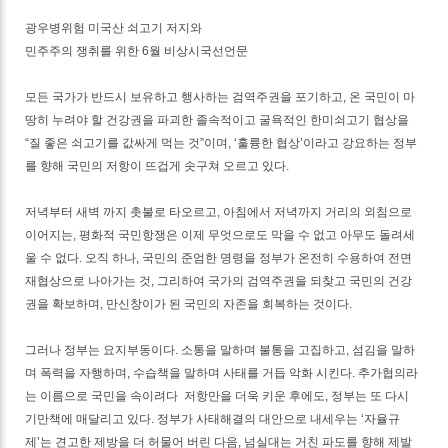
광우병위험 미국산 쇠고기 저지와
민주주의 쟁취를 위한 6월 비상시국선언문
모든 국가가 반드시 보유하고 행사하는 검역주권을 포기하고, 온 국민이 마
땅히 누려야 할 건강권을 파괴한 졸속적이고 굴욕적인 한미쇠고기 협상을
“질 좋은 쇠고기를 값싸게 먹는 것”이며, ‘훌륭한 협상’이라고 강요하는 정부
를 향해 국민의 저항이 뜨겁게 솟구쳐 오르고 있다.
저녁부터 새벽 까지 촛불로 타오르고, 아침에서 저녁까지 거리의 외침으로
이어지는, 평화적 국민항쟁은 이제 무엇으로도 막을 수 없고 아무도 돌려세
울 수 없다. 오직 하나, 국민의 준엄한 명령을 정부가 온전히 수용하여 전면
재협상으로 나아가는 것, 그리하여 국가의 검역주권을 되찾고 국민의 건강
권을 확보하며, 만신창이가 된 국민의 자존을 회복하는 것이다.
그러나 정부는 요지부동이다. 소통을 말하며 불통을 고집하고, 섬김을 말하
며 폭력을 자행하며, 수습책을 말하며 사태를 거듭 악화 시킨다. 추가협의라
는 이름으로 국민을 속이려다 저항만을 더욱 키운 후에도, 정부는 또 다시
기만책에 매달리고 있다. 정부가 사태해결의 대안으로 내세우는 ‘자율규
제’는 견고한 제방을 더 허물어 버린 다음, 넘실대는 거친 파도를 향해 제발