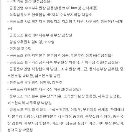
- 국회의원 천정배(성금전달)
- 공공연맹 수석부위원장 김동성(음료수1box 및 간식제공)
- 화학섬유노조 한국합섬 HK지회 수석부지회장 차광호
- 공공노조 사회복지지부 정립지회 지회장 김재원, 사무국장 정동은(간식제
공)
- 공공노조 환경에너지본부 본부장 김창선
- 양심수후원회 임미영, 소수영
- 민가협 조순덕
- 공공노조 인천지역본부 본부장 이상준, 부본부장 성홍용(성금전달)
- 공공노조 한국가스공사지부 부위원장 최준식, 기획국장 정준(성금전달)
- 공공운수연맹 직할협의회 발전노조 위원장 박노균, 동서본부장 김주헌, 중
부본부장 박태환, 남부본부장 송민
- 민주노총 부위원장 허영구, 김은주
- 구속노동자후원회 사무국장 이광열(성금전달)
- 운수노조 버스본부 본부장 박사훈, 조직쟁의실장 문용원, 사무장 김정현,
버스협의회 사무국장 박상길
- 공공노조 위원장 이영원, 수석부위원장 이장우, 부위원장 신세종, 환경에너
지 본부장 김창선, 사회연대본부 사무처장 송현정, 총무실장 강해현, 총무국
장 김현하, 총무차장 방은숙, 미조직비정규실 실장 이미경, 미비부장 류남미,
정책국장 박준형