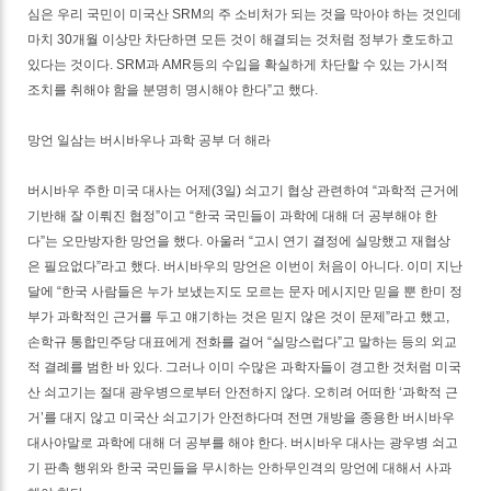
심은 우리 국민이 미국산 SRM의 주 소비처가 되는 것을 막아야 하는 것인데
마치 30개월 이상만 차단하면 모든 것이 해결되는 것처럼 정부가 호도하고
있다는 것이다. SRM과 AMR등의 수입을 확실하게 차단할 수 있는 가시적
조치를 취해야 함을 분명히 명시해야 한다”고 했다.
망언 일삼는 버시바우나 과학 공부 더 해라
버시바우 주한 미국 대사는 어제(3일) 쇠고기 협상 관련하여 “과학적 근거에
기반해 잘 이뤄진 협정”이고 “한국 국민들이 과학에 대해 더 공부해야 한
다”는 오만방자한 망언을 했다. 아울러 “고시 연기 결정에 실망했고 재협상
은 필요없다”라고 했다. 버시바우의 망언은 이번이 처음이 아니다. 이미 지난
달에 “한국 사람들은 누가 보냈는지도 모르는 문자 메시지만 믿을 뿐 한미 정
부가 과학적인 근거를 두고 얘기하는 것은 믿지 않은 것이 문제”라고 했고,
손학규 통합민주당 대표에게 전화를 걸어 “실망스럽다”고 말하는 등의 외교
적 결례를 범한 바 있다. 그러나 이미 수많은 과학자들이 경고한 것처럼 미국
산 쇠고기는 절대 광우병으로부터 안전하지 않다. 오히려 어떠한 ‘과학적 근
거’를 대지 않고 미국산 쇠고기가 안전하다며 전면 개방을 종용한 버시바우
대사야말로 과학에 대해 더 공부를 해야 한다. 버시바우 대사는 광우병 쇠고
기 판촉 행위와 한국 국민들을 무시하는 안하무인격의 망언에 대해서 사과