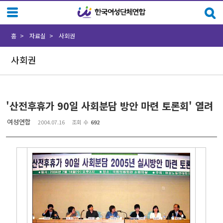
Sketchbook5, 스케치북5
Sketchbook5, 스케치북5
홈
자료실
사회권
사회권
'산전후휴가 90일 사회분담 방안 마련 토론회' 열려
여성연합
2004.07.16
조회 수
692