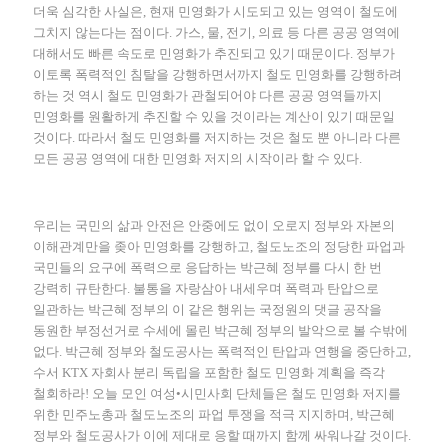
더욱 심각한 사실은, 현재 민영화가 시도되고 있는 영역이 철도에
그치지 않는다는 점이다. 가스, 물, 전기, 의료 등 다른 공공 영역에
대해서도 빠른 속도로 민영화가 추진되고 있기 때문이다. 정부가
이토록 폭력적인 침탈을 강행하면서까지 철도 민영화를 강행하려
하는 것 역시 철도 민영화가 관철되어야 다른 공공 영역들까지
민영화를 원활하게 추진할 수 있을 것이라는 계산이 있기 때문일
것이다. 따라서 철도 민영화를 저지하는 것은 철도 뿐 아니라 다른
모든 공공 영역에 대한 민영화 저지의 시작이라 할 수 있다.
우리는 국민의 삶과 안전은 안중에도 없이 오로지 정부와 자본의
이해관계만을 좆아 민영화를 강행하고, 철도노조의 정당한 파업과
국민들의 요구에 폭력으로 응답하는 박근혜 정부를 다시 한 번
강력히 규탄한다. 불통을 자랑삼아 내세우며 폭력과 탄압으로
일관하는 박근혜 정부의 이 같은 행위는 국정원의 댓글 공작을
동원한 부정선거로 수세에 몰린 박근혜 정부의 발악으로 볼 수밖에
없다. 박근혜 정부와 철도공사는 폭력적인 탄압과 연행을 중단하고,
수서 KTX 자회사 분리 독립을 포함한 철도 민영화 계획을 즉각
철회하라! 오늘 모인 여성•시민사회 단체들은 철도 민영화 저지를
위한 민주노총과 철도노조의 파업 투쟁을 적극 지지하며, 박근혜
정부와 철도공사가 이에 제대로 응할 때까지 함께 싸워나갈 것이다.