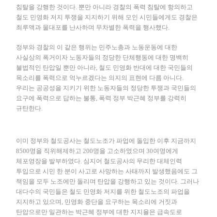
침탈을 강행한 것이다. 뿐만 아니라 경찰의 폭력 침탈에 항의하고
철도 민영화 저지 투쟁을 지지하기 위해 모인 시민들에게도 경찰은
최루액과 물대포를 난사하며 무차별한 폭력을 행사했다.
정부와 경찰의 이 같은 행위는 민주노총과 노동운동에 대한
사실상의 폭거이자 노동자들의 정당한 단체행동에 대한 명백히
불법적인 탄압일 뿐만 아니라, 철도 민영화 반대에 대한 국민들의
목소리를 폭력으로 억누르겠다는 의지의 표현에 다름 아니다.
우리는 공공성을 지키기 위한 노동자들의 정당한 투쟁과 국민들의
요구에 폭력으로 답하는 불통, 폭력 정부 박근혜 정부를 강력히
규탄한다.
이미 정부와 철도공사는 철도노조가 파업에 돌입한 이후 지금까지
8500명을 직위해제하고 200명을 고소하였으며 30여명에게
체포영장을 발부하였다. 심지어 철도공사의 무리한 대체인력
투입으로 시민 한 분이 사고로 사망하는 사태까지 발생했음에도 그
책임을 모두 노조에만 돌리며 탄압을 강행하고 있는 것이다. 그러나
대다수의 국민들은 철도 민영화 저지를 위한 철도노조의 파업을
지지하고 있으며, 민영화 중단을 요구하는 목소리에 거짓과
탄압으로만 일관하는 박근혜 정부에 대한 지지율은 급속도로