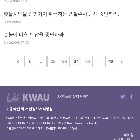
Date
2008.07.21
촛불시민을 중범죄자 취급하는 경찰수사 당장 중단하라.
Date
2008.10.01
촛불에 대한 탄압을 중단하라
Date
2008.07.09
1
...
35
36
37
38
...
40
(사)한국여성단체연합
이용약관 및 개인정보처리방침
07229 서울특별시 영등포구 국회대로 55길 6 (영등포동 7가 94-59) 여성미래센터 501호 (사)한국여성단체연합
전화 02)313-1632 / 팩스 02)313-1649 / 전자우편
Kwau@women21.or.kr
고유번호 203-82-33289 / 대표 : 양이현경, 로리주희, 이정아
국세청
성평등가족부